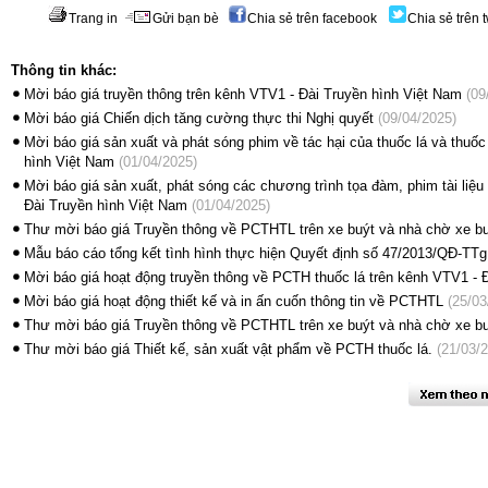
Trang in
Gửi bạn bè
Chia sẻ trên facebook
Chia sẻ trên t
Thông tin khác:
Mời báo giá truyền thông trên kênh VTV1 - Đài Truyền hình Việt Nam
(09
Mời báo giá Chiến dịch tăng cường thực thi Nghị quyết
(09/04/2025)
Mời báo giá sản xuất và phát sóng phim về tác hại của thuốc lá và thuốc
hình Việt Nam
(01/04/2025)
Mời báo giá sản xuất, phát sóng các chương trình tọa đàm, phim tài liệu 
Đài Truyền hình Việt Nam
(01/04/2025)
Thư mời báo giá Truyền thông về PCTHTL trên xe buýt và nhà chờ xe b
Mẫu báo cáo tổng kết tình hình thực hiện Quyết định số 47/2013/QĐ-TTg
Mời báo giá hoạt động truyền thông về PCTH thuốc lá trên kênh VTV1 - Đ
Mời báo giá hoạt động thiết kế và in ấn cuốn thông tin về PCTHTL
(25/03
Thư mời báo giá Truyền thông về PCTHTL trên xe buýt và nhà chờ xe b
Thư mời báo giá Thiết kế, sản xuất vật phẩm về PCTH thuốc lá.
(21/03/2