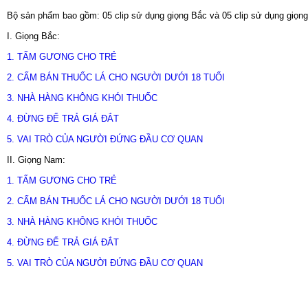
Bộ sản phẩm bao gồm: 05 clip sử dụng giọng Bắc và 05 clip sử dụng giọn
I. Giọng Bắc:
1. TẤM GƯƠNG CHO TRẺ
2. CẤM BÁN THUỐC LÁ CHO NGƯỜI DƯỚI 18 TUỔI
3. NHÀ HÀNG KHÔNG KHÓI THUỐC
4. ĐỪNG ĐỂ TRẢ GIÁ ĐẮT
5. VAI TRÒ CỦA NGƯỜI ĐỨNG ĐẦU CƠ QUAN
II. Giọng Nam:
1. TẤM GƯƠNG CHO TRẺ
2. CẤM BÁN THUỐC LÁ CHO NGƯỜI DƯỚI 18 TUỔI
3. NHÀ HÀNG KHÔNG KHÓI THUỐC
4. ĐỪNG ĐỂ TRẢ GIÁ ĐẮT
5. VAI TRÒ CỦA NGƯỜI ĐỨNG ĐẦU CƠ QUAN