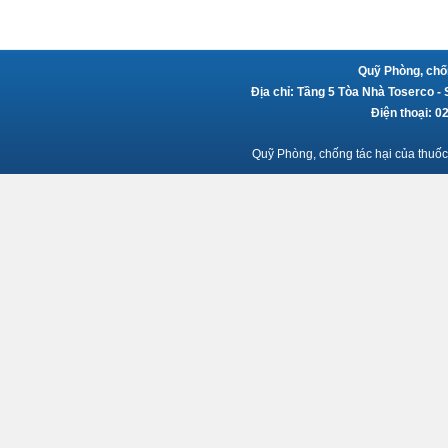
Quỹ Phòng, chốn
Địa chỉ: Tầng 5 Tòa Nhà Toserco -
Điện thoại: 
Quỹ Phòng, chống tác hại của thuốc 