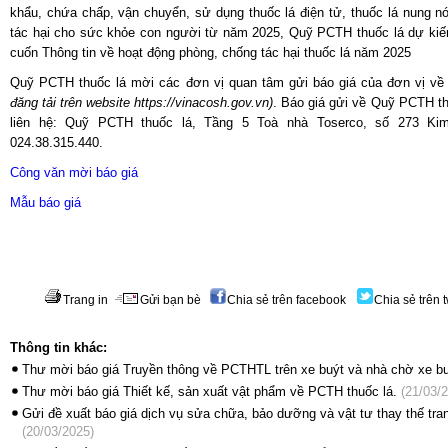
khẩu, chứa chấp, vận chuyển, sử dụng thuốc lá điện tử, thuốc lá nung nón
tác hại cho sức khỏe con người từ năm 2025, Quỹ PCTH thuốc lá dự kiến
cuốn Thông tin về hoạt động phòng, chống tác hại thuốc lá năm 2025
Quỹ PCTH thuốc lá mời các đơn vị quan tâm gửi báo giá của đơn vị v
đăng tải trên website
https://vinacosh.gov.vn
)
. Báo giá gửi về Quỹ PCTH th
liên hệ: Quỹ PCTH thuốc lá, Tầng 5 Toà nhà Toserco, số 273 Kim
024.38.315.440.
Công văn mời báo giá
Mẫu báo giá
Trang in
Gửi bạn bè
Chia sẻ trên facebook
Chia sẻ trên t
Thông tin khác:
Thư mời báo giá Truyền thông về PCTHTL trên xe buýt và nhà chờ xe b
Thư mời báo giá Thiết kế, sản xuất vật phẩm về PCTH thuốc lá.
(21/03/2
Gửi đề xuất báo giá dịch vụ sửa chữa, bảo dưỡng và vật tư thay thế tra
(20/03/2025)