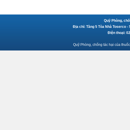
Quỹ Phòng, chốn
Địa chỉ: Tầng 5 Tòa Nhà Toserco -
Điện thoại: 
Quỹ Phòng, chống tác hại của thuốc 