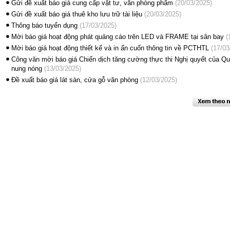
Gửi đề xuất báo giá cung cấp vật tư, văn phòng phẩm
(20/03/2025)
Gửi đề xuất báo giá thuê kho lưu trữ tài liệu
(20/03/2025)
Thông báo tuyển dụng
(17/03/2025)
Mời báo giá hoạt động phát quảng cáo trên LED và FRAME tại sân bay
(
Mời báo giá hoạt động thiết kế và in ấn cuốn thông tin về PCTHTL
(17/03
Công văn mời báo giá Chiến dịch tăng cường thực thi Nghị quyết của Quố
nung nóng
(13/03/2025)
Đề xuất báo giá lát sàn, cửa gỗ văn phòng
(12/03/2025)