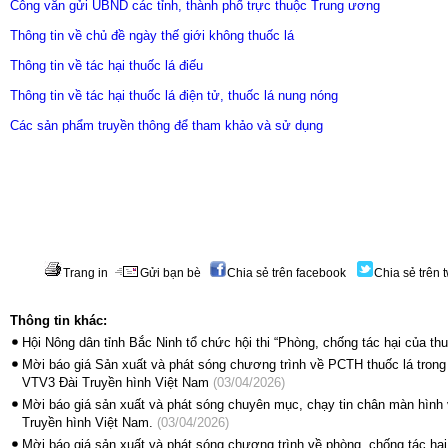
Công văn gửi UBND các tỉnh, thành phố trực thuộc Trung ương
Thông tin về chủ đề ngày thế giới không thuốc lá
Thông tin về tác hại thuốc lá điếu
Thông tin về tác hại thuốc lá điện tử, thuốc lá nung nóng
Các sản phẩm truyền thông để tham khảo và sử dụng
Trang in
Gửi bạn bè
Chia sẻ trên facebook
Chia sẻ trên t
Thông tin khác:
Hội Nông dân tỉnh Bắc Ninh tổ chức hội thi “Phòng, chống tác hại của thu
Mời báo giá Sản xuất và phát sóng chương trình về PCTH thuốc lá trong
VTV3 Đài Truyền hình Việt Nam
(03/04/2026)
Mời báo giá sản xuất và phát sóng chuyên mục, chạy tin chân màn hình
Truyền hình Việt Nam.
(03/04/2026)
Mời báo giá sản xuất và phát sóng chương trình về phòng, chống tác hại