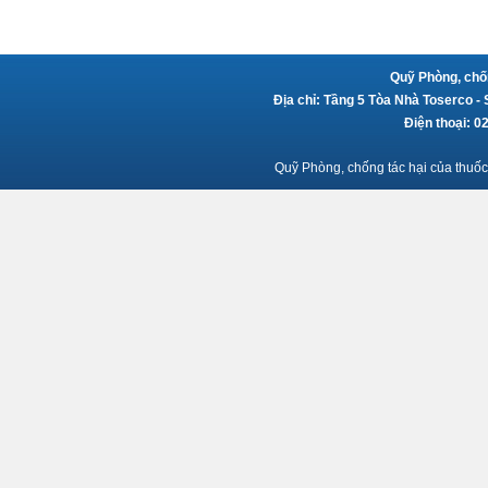
Quỹ Phòng, chốn
Địa chỉ: Tầng 5 Tòa Nhà Toserco -
Điện thoại: 
Quỹ Phòng, chống tác hại của thuốc 