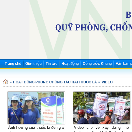
Trang chủ
Giới thiệu
Tin tức
Hoạt động
Công ước Khung
Văn bản p
Nh
HOẠT ĐỘNG PHÒNG CHỐNG TÁC HẠI THUỐC LÁ
VIDEO
Ảnh hưởng của thuốc lá đến gia
Video clip về xây dựng môi