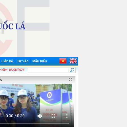
Liên hệ
Tư vấn
Mẫu biểu
(19/5/1890 - 19/5/2026)! Chủ tịch Hồ Chí Minh - Lãnh tụ thiên tài của Đảng và n
 năm, 06/08/2026
eo