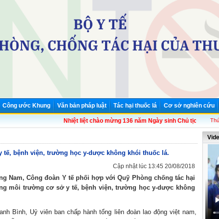
Công ước Khung
Văn bản pháp luật
Tác hại thuốc lá
Cơ sở nghiên cứu
Nhiệt liệt chào mừng 136 năm Ngày sinh Chủ tịch Hồ Chí Minh 
Thứ
Vid
 tế, bệnh viện, trường học y-dược không khói thuốc lá.
Cập nhật lúc 13:45 20/08/2018
ảng Nam, Công đoàn Y tế phối hợp với Quỹ Phòng chống tác hại
ng môi trường cơ sở y tế, bệnh viện, trường học y-dược không
 Bình, Uỷ viên ban chấp hành tổng liên đoàn lao động việt nam,