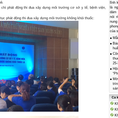
uả.
lĩnh
là n
chí phát động thi đua xây dựng môi trường cơ sở y tế, bệnh viện,
dám n
nói r
tục phát động thi đua xây dựng môi trường không khói thuốc:
nung
phon
của s
Mẫ
Báo
hu
Côn
thu
25-
Hội
“Ph
Mời
trì
sán
Ca 
Kh
Kh
Kh