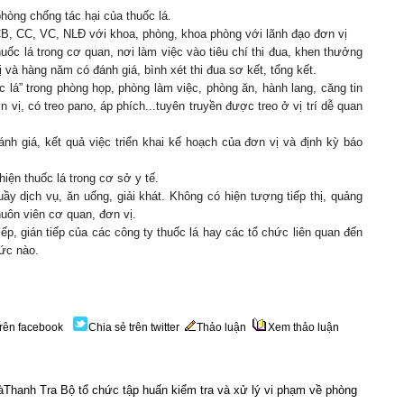
hòng chống tác hại của thuốc lá.
B, CC, VC, NLĐ với khoa, phòng, khoa phòng với lãnh đạo đơn vị
ốc lá trong cơ quan, nơi làm việc vào tiêu chí thi đua, khen thưởng
 và hàng năm có đánh giá, bình xét thi đua sơ kết, tổng kết.
 lá” trong phòng họp, phòng làm việc, phòng ăn, hành lang, căng tin
 vị, có treo pano, áp phích...tuyên truyền được treo ở vị trí dễ quan
h giá, kết quả việc triển khai kế hoạch của đơn vị và định kỳ báo
hiện thuốc lá trong cơ sở y tế.
ầy dịch vụ, ăn uống, giải khát. Không có hiện tượng tiếp thị, quảng
huôn viên cơ quan, đơn vị.
iếp, gián tiếp của các công ty thuốc lá hay các tổ chức liên quan đến
hức nào.
trên facebook
Chia sẻ trên twitter
Thảo luận
Xem thảo luận
hanh Tra Bộ tổ chức tập huấn kiểm tra và xử lý vi phạm về phòng