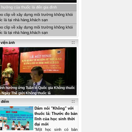
 hưởng của thuốc lá đến gia đình
eo clip về xây dựng môi trường không khói
ốc lá tại nhà hàng,khách sạn
eo clip về xây dựng môi trường không khói
ốc lá tại nhà hàng,khách sạn
 viện ảnh
tinh hưởng ứng Tuần lễ Quốc gia Không thuốc
à Ngày Thế giới Không thuốc lá
u điểm
Dám nói "Không" với
thuốc lá: Thước đo bản
lĩnh của học sinh thời
đại mới
“Một học sinh có bản