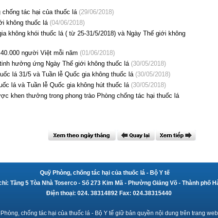
 chống tác hại của thuốc lá
(29/06/2018)
i không thuốc lá
(04/06/2018)
a không khói thuốc lá ( từ 25-31/5/2018) và Ngày Thế giới không
 40.000 người Việt mỗi năm
(01/06/2018)
 tinh hưởng ứng Ngày Thế giới không thuốc lá
(30/05/2018)
uốc lá 31/5 và Tuần lễ Quốc gia không thuốc lá
(30/05/2018)
ốc lá và Tuần lễ Quốc gia không hút thuốc lá
(30/05/2018)
ợc khen thưởng trong phong trào Phòng chống tác hại thuốc lá
Quỹ Phòng, chống tác hại của thuốc lá
- Bộ Y tế
chỉ: Tầng 5 Tòa Nhà Toserco - Số 273 Kim Mã - Phường Giảng Võ - Thành phố H
Điện thoại: 024. 38314892 Fax: 024.38315440
Phòng, chống tác hại của thuốc lá - Bộ Y tế giữ bản quyền nội dung trên trang web