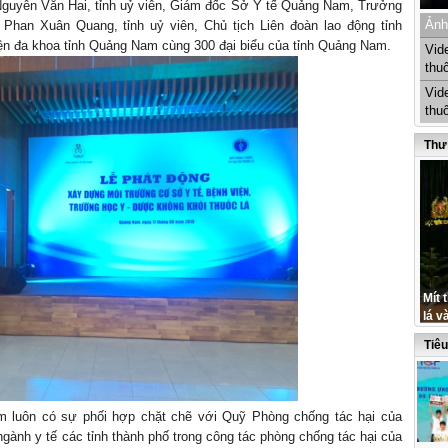
Nguyễn Văn Hai, tỉnh uỷ viên, Giám đốc Sở Y tế Quảng Nam, Trưởng
Ảnh
han Xuân Quang, tỉnh uỷ viên, Chủ tịch Liên đoàn lao động tỉnh
n đa khoa tỉnh Quảng Nam cùng 300 đại biểu của tỉnh Quảng Nam.
Vid
thu
Vid
thu
Thư
Mít 
lá v
Tiê
m luôn có sự phối hợp chặt chẽ với Quỹ Phòng chống tác hại của
ngành y tế các tỉnh thành phố trong công tác phòng chống tác hại của