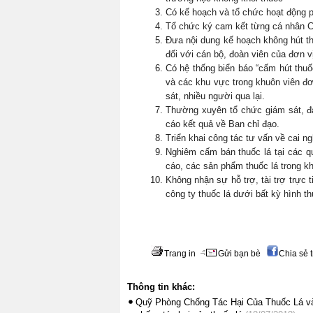
Có kế hoạch và tổ chức hoạt động p
Tổ chức ký cam kết từng cá nhân C
Đưa nội dung kế hoạch không hút thu
đối với cán bộ, đoàn viên của đơn vị
Có hệ thống biển báo “cấm hút thuốc
và các khu vực trong khuôn viên đơn
sát, nhiều người qua lại.
Thường xuyên tổ chức giám sát, đán
cáo kết quả về Ban chỉ đạo.
Triển khai công tác tư vấn về cai ng
Nghiêm cấm bán thuốc lá tại các qu
cáo, các sản phẩm thuốc lá trong k
Không nhận sự hỗ trợ, tài trợ trực t
công ty thuốc lá dưới bất kỳ hình t
Trang in
Gửi bạn bè
Chia sẻ 
Thông tin khác:
Quỹ Phòng Chống Tác Hại Của Thuốc Lá vàT