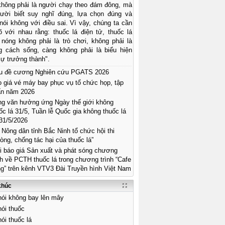
 không phải là người chạy theo đám đông, mà
gười biết suy nghĩ đúng, lựa chọn đúng và
ói không với điều sai. Vì vậy, chúng ta cần
õ với nhau rằng: thuốc lá điện tử, thuốc lá
 nóng không phải là trò chơi, không phải là
g cách sống, càng không phải là biểu hiện
ự trưởng thành".
u đề cương Nghiên cứu PGATS 2026
 giá vé máy bay phục vụ tổ chức họp, tập
ấn năm 2026
g văn hưởng ứng Ngày thế giới không
ốc lá 31/5, Tuần lễ Quốc gia không thuốc lá
31/5/2026
 Nông dân tỉnh Bắc Ninh tổ chức hội thi
òng, chống tác hại của thuốc lá”
 báo giá Sản xuất và phát sóng chương
nh về PCTH thuốc lá trong chương trình “Cafe
g” trên kênh VTV3 Đài Truyền hình Việt Nam
khúc
ói không bay lên mây
ói thuốc
ói thuốc lá