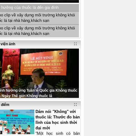
 hưởng của thuốc lá đến gia đình
eo clip về xây dựng môi trường không khói
ốc lá tại nhà hàng,khách sạn
eo clip về xây dựng môi trường không khói
ốc lá tại nhà hàng,khách sạn
 viện ảnh
tinh hưởng ứng Tuần lễ Quốc gia Không thuốc
à Ngày Thế giới Không thuốc lá
u điểm
Dám nói "Không" với
thuốc lá: Thước đo bản
lĩnh của học sinh thời
đại mới
“Một học sinh có bản