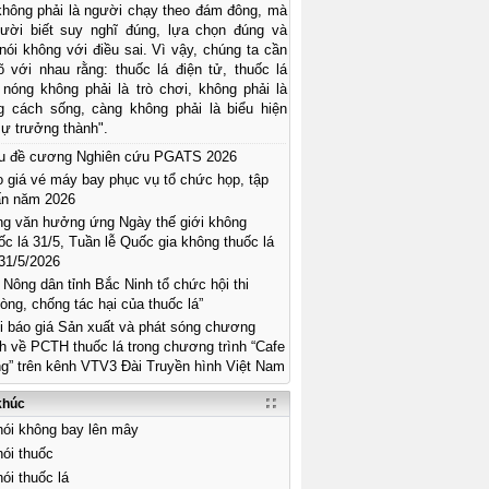
 không phải là người chạy theo đám đông, mà
gười biết suy nghĩ đúng, lựa chọn đúng và
ói không với điều sai. Vì vậy, chúng ta cần
õ với nhau rằng: thuốc lá điện tử, thuốc lá
 nóng không phải là trò chơi, không phải là
g cách sống, càng không phải là biểu hiện
ự trưởng thành".
u đề cương Nghiên cứu PGATS 2026
 giá vé máy bay phục vụ tổ chức họp, tập
ấn năm 2026
g văn hưởng ứng Ngày thế giới không
ốc lá 31/5, Tuần lễ Quốc gia không thuốc lá
31/5/2026
 Nông dân tỉnh Bắc Ninh tổ chức hội thi
òng, chống tác hại của thuốc lá”
 báo giá Sản xuất và phát sóng chương
nh về PCTH thuốc lá trong chương trình “Cafe
g” trên kênh VTV3 Đài Truyền hình Việt Nam
khúc
ói không bay lên mây
ói thuốc
ói thuốc lá