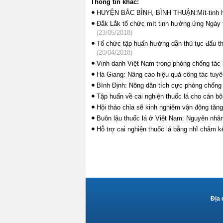
Thông tin khác:
HUYỆN BẮC BÌNH, BÌNH THUẬN:Mít-tinh hư
Đắk Lắk tổ chức mít tinh hưởng ứng Ngày t
(23/05/2018)
Tổ chức tập huấn hướng dẫn thủ tục đấu th
(20/04/2018)
Vinh danh Việt Nam trong phòng chống tác h
Hà Giang: Nâng cao hiệu quả công tác tuyên
Bình Định: Nông dân tích cực phòng chống 
Tập huấn về cai nghiện thuốc lá cho cán bộ
Hội thảo chỉa sẽ kinh nghiệm vận động tăng
Buôn lậu thuốc lá ở Việt Nam: Nguyên nhân
Hỗ trợ cai nghiện thuốc lá bằng nhĩ châm 
Địa 