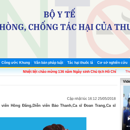
Công ước Khung
Văn bản pháp luật
Tác hại thuốc lá
Cơ sở nghiên cứu
Nhiệt liệt chào mừng 136 năm Ngày sinh Chủ tịch Hồ Chí Minh (19/5/1890 
Thứ
Vid
Cập nhật lúc 16:12 25/05/2018
ễn viên Hồng Đăng,Diễn viên Bảo Thanh,Ca sĩ Đoan Trang,Ca sĩ