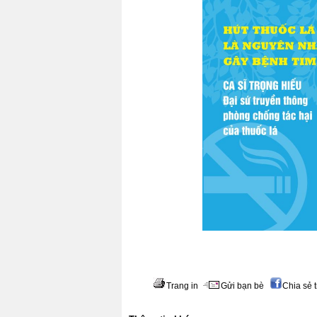
Trang in
Gửi bạn bè
Chia sẻ 