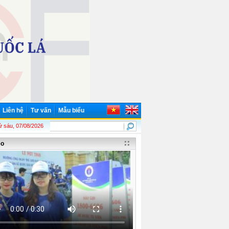
Liên hệ
Tư vấn
Mẫu biểu
- 19/5/2026)! Chủ tịch Hồ Chí Minh - Lãnh tụ thiên tài của Đảng và nhân dân ta!
 sáu, 07/08/2026
eo