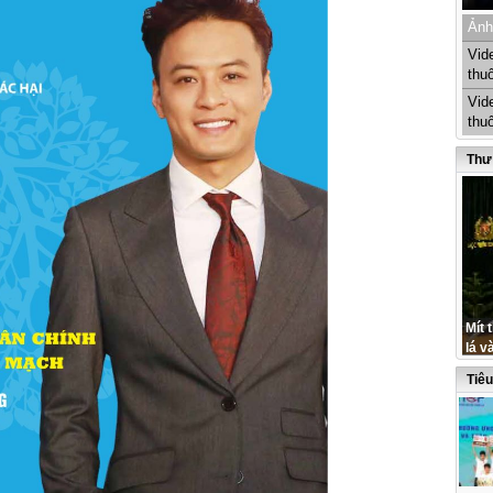
Ảnh
Vid
thu
Vid
thu
Thư
Mít 
lá v
Tiê