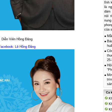
lĩnh
là n
dám n
nói r
nung
phon
của s
Mẫ
Diễn Viên Hồng Đăng
Báo
hu
Facebook: Lê Hồng Đăng
Côn
thu
25-
Hội
“Ph
Mời
trì
sán
Ca 
Kh
Kh
Kh