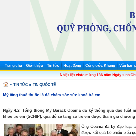
Trang chủ
Giới thiệu
Tin tức
Hoạt động
Công ước Khung
Văn bản p
Nhiệt liệt chào mừng 136 năm Ngày sinh Chủ tị
TIN TỨC
TIN QUỐC TẾ
Mỹ tăng thuế thuốc lá để chăm sóc sức khoẻ trẻ em
Ngày 4.2, Tổng thống Mỹ Barack Obama đã ký thông qua đạo luật 
khoẻ trẻ em (SCHIP), qua đó sẽ tăng số trẻ em được tham gia chương tr
Ông Obama đã ký đạo luật tạ
được kết quả bỏ phiếu biểu qu