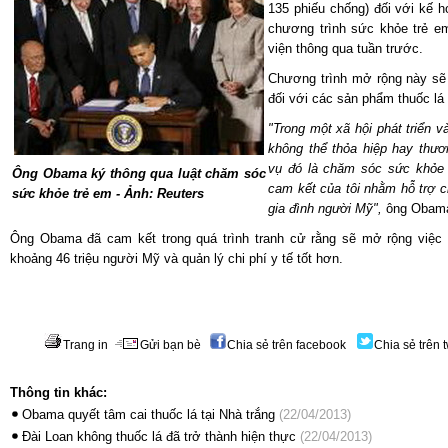
135 phiếu chống) đối với kế 
chương trình sức khỏe trẻ e
viện thông qua tuần trước.
Chương trình mở rộng này sẽ 
đối với các sản phẩm thuốc lá
"Trong một xã hội phát triển v
không thể thỏa hiệp hay thươ
vụ đó là chăm sóc sức khỏe c
Ông Obama ký thông qua luật chăm sóc
cam kết của tôi nhằm hỗ trợ c
sức khỏe trẻ em - Ảnh: Reuters
gia đình người Mỹ",
ông Obama 
Ông Obama đã cam kết trong quá trình tranh cử rằng sẽ mở rộng việ
khoảng 46 triệu người Mỹ và quản lý chi phí y tế tốt hơn.
Trang in
Gửi bạn bè
Chia sẻ trên facebook
Chia sẻ trên t
Thông tin khác:
Obama quyết tâm cai thuốc lá tại Nhà trắng
(22/04/2013)
Đài Loan không thuốc lá đã trở thành hiện thực
(22/04/2013)