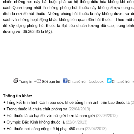
nhiên những nơi này bắt buộc phải có hệ thống điều hòa không khí riên
cách.Quan trọng nhất là những phòng hút thuốc này không được cung 
đích là nơi để hút thuốc. Những phòng hút thuốc lá này không được sử d
sách và những hoạt động khác không liên quan đến hút thuốc. Theo một s
để xây dựng phòng hút thuốc lá đạt tiêu chuẩn tương đối cao, trung bìn
đương với 36.363 đô la Mỹ).
Trang in
Gửi bạn bè
Chia sẻ trên facebook
Chia sẻ trên t
Thông tin khác:
Tổng kết tình hình Cảnh báo sức khoẻ bằng hình ảnh trên bao thuốc lá
(2
Trong thuốc lá chứa chất phóng xạ
(22/04/2013)
Hút thuốc lá có hại đối với nữ giới hơn là nam giới
(22/04/2013)
Olympic Bắc Kinh không thuốc lá
(22/04/2013)
Hút thuốc nơi công cộng sẽ bị phạt 450 euro
(22/04/2013)