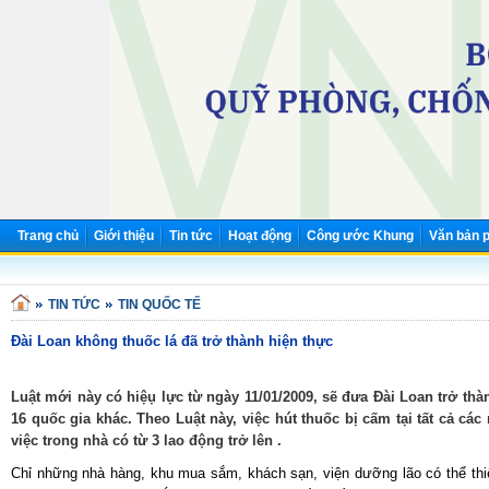
Trang chủ
Giới thiệu
Tin tức
Hoạt động
Công ước Khung
Văn bản p
TIN TỨC
TIN QUỐC TẾ
Đài Loan không thuốc lá đã trở thành hiện thực
Luật mới này có hiệụ lực từ ngày 11/01/2009, sẽ đưa Đài Loan trở th
16 quốc gia khác. Theo Luật này, việc hút thuốc bị cấm tại tất cả cá
việc trong nhà có từ 3 lao động trở lên .
Chỉ những nhà hàng, khu mua sắm, khách sạn, viện dưỡng lão có thể thiết