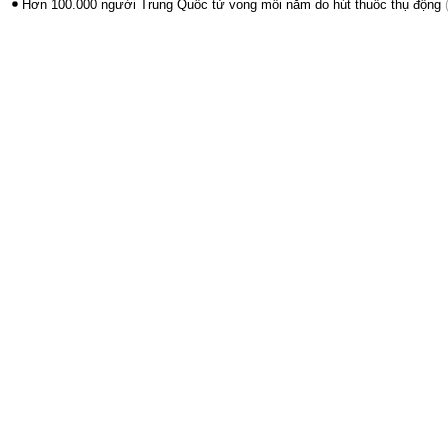
Hơn 100.000 người Trung Quốc tử vong mỗi năm do hút thuốc thụ động
(