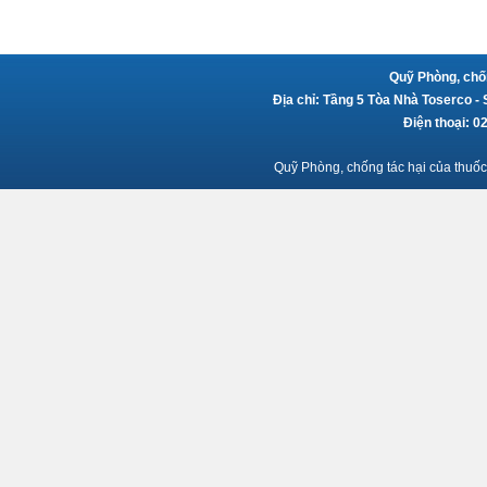
Quỹ Phòng, chốn
Địa chỉ: Tầng 5 Tòa Nhà Toserco -
Điện thoại: 
Quỹ Phòng, chống tác hại của thuốc 