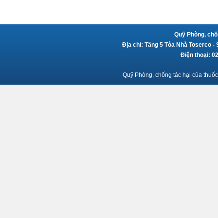
Quỹ Phòng, chốn
Địa chỉ: Tầng 5 Tòa Nhà Toserco -
Điện thoại: 
Quỹ Phòng, chống tác hại của thuốc 