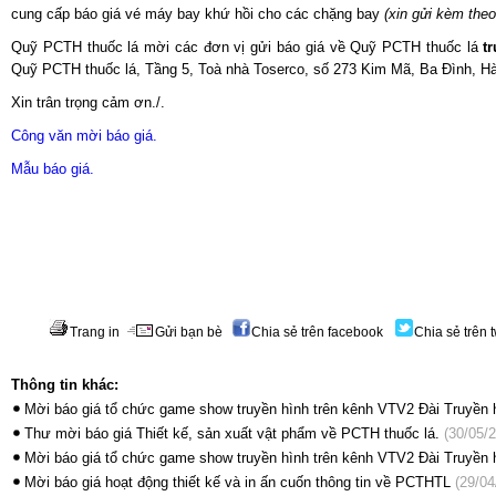
cung cấp báo giá vé máy bay khứ hồi cho các chặng bay
(xin gửi kèm the
Quỹ PCTH thuốc lá mời các đơn vị gửi báo giá về Quỹ PCTH thuốc lá
t
Quỹ PCTH thuốc lá, Tầng 5, Toà nhà Toserco, số 273 Kim Mã, Ba Đình, Hà 
Xin trân trọng cảm ơn./.
Công văn mời báo giá.
Mẫu báo giá.
Trang in
Gửi bạn bè
Chia sẻ trên facebook
Chia sẻ trên t
Thông tin khác:
Mời báo giá tổ chức game show truyền hình trên kênh VTV2 Đài Truyền 
Thư mời báo giá Thiết kế, sản xuất vật phẩm về PCTH thuốc lá.
(30/05/2
Mời báo giá tổ chức game show truyền hình trên kênh VTV2 Đài Truyền 
Mời báo giá hoạt động thiết kế và in ấn cuốn thông tin về PCTHTL
(29/04