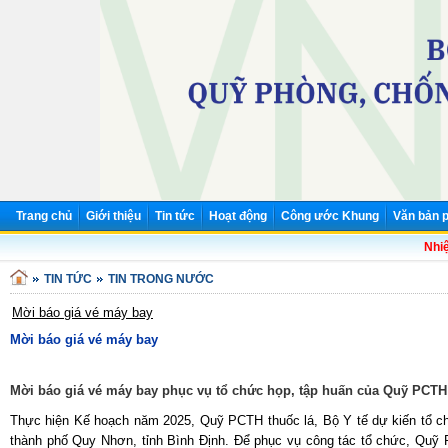
Trang chủ
Giới thiệu
Tin tức
Hoạt động
Công ước Khung
Văn bản p
Nhiệt
TIN TỨC
TIN TRONG NƯỚC
Mời báo giá vé máy bay
Mời báo giá vé máy bay
Mời báo giá vé máy bay phục vụ tổ chức họp, tập huấn của Quỹ PCTH 
Thực hiện Kế hoạch năm 2025, Quỹ PCTH thuốc lá, Bộ Y tế dự kiến tổ ch
thành phố Quy Nhơn, tỉnh Bình Định. Để phục vụ công tác tổ chức, Quỹ 