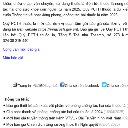
khẩu, chứa chấp, vận chuyển, sử dụng thuốc lá điện tử, thuốc lá nung nón
tác hại cho sức khỏe con người từ năm 2025, Quỹ PCTH thuốc lá dự kiến
cuốn Thông tin về hoạt động phòng, chống tác hại thuốc lá năm 2025.
Quỹ PCTH thuốc lá mời các đơn vị quan tâm gửi báo giá của đơn vị v
đăng tải trên website
https://vinacosh.gov.vn
)
. Báo giá gửi về Quỹ PCTH th
liên hệ: Quỹ PCTH thuốc lá, Tầng 5 Toà nhà Toserco, số 273 Kim
024.38.315.440.
Công văn mời báo giá
Mẫu báo giá
Trang in
Gửi bạn bè
Chia sẻ trên facebook
Chia sẻ trên t
Thông tin khác:
Báo giá thiết kế,sản xuất vật phẩm về phòng,chống tác hại của thuốc lá
(
Clip phát thanh về phòng, chống tác hại của thuốc lá 2024
(16/04/2025)
Mời báo giá truyền thông trên kênh VTV1 - Đài Truyền hình Việt Nam
(09
Mời báo giá Chiến dịch tăng cường thực thi Nghị quyết
(09/04/2025)