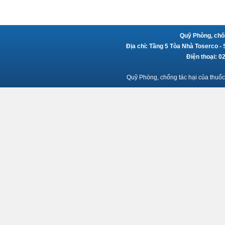
Quỹ Phòng, chốn
Địa chỉ: Tầng 5 Tòa Nhà Toserco -
Điện thoại: 
Quỹ Phòng, chống tác hại của thuốc 