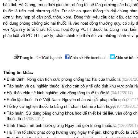
bàn tỉnh Hà Giang, trong thời gian tới, chúng tôi sẽ tăng cường các hoạt đ
thuốc lá trên mọi phương diện. Từ các cơ quan thông tin đại chúng như 
đơn vị hay họp tổ dân phố, thôn, xóm. Đồng thời yêu cầu các cấp, các ng
nội dung phòng chống tác hại thuốc lá vào hoạt động thường quy, có xây d
với Ngành y tế tổ chức tốt các hoạt động PCTH thuốc lá. Cũng như, kiểm 
pháp luật về PCTHTL; xử lý, chấn chỉnh kịp thời đối với những hành vi vi
Trang in
Gửi bạn bè
Chia sẻ trên facebook
Chia sẻ trên t
Thông tin khác:
Bình Định: Nông dân tích cực phòng chống tác hại của thuốc lá
(02/01/20
Tập huấn về cai nghiện thuốc lá cho cán bộ y tế các tỉnh khu vực phía 
Hội thảo chỉa sẽ kinh nghiệm vận động tăng thuế thuốc lá
(04/12/2017)
Buôn lậu thuốc lá ở Việt Nam: Nguyên nhân và giải pháp hiệu quả
(29/11
Hỗ trợ cai nghiện thuốc lá bằng nhĩ châm kết hợp bấm huyệt
(04/10/2017
Tập huấn: Sử dụng bằng chứng khoa học để thiết kế tài liệu vận động chi
thuốc lá
(16/06/2017)
Bình Thuận mít tinh hưởng ứng Ngày thế giới không thuốc lá
(12/06/2017
Hà Tĩnh tổ chức phát động hưởng ứng Ngày thế giới không thuốc lá 31/5