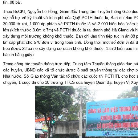
tin, 08 bài.
Theo BsCKI, Nguyễn Lê Hồng, Giám đốc Trung tâm Truyền thông Giáo dục 
sự hỗ trợ về kỹ thuật và kinh phí của Quỹ PCTH thuốc lá, Ban chỉ đạo PC
30.000 tờ rơi, 1.000 áp phích về PCTH thuốc lá và 2.000 biển báo “cấm hú
lớn (kích thước 3.6m x 7m) về PCTH thuốc lá tại thành phố Hà Giang và 
xây dựng môi trường không khói thuốc, Ban chỉ đạo tỉnh tiếp tục in ấn 88
lá” cấp phát cho 578 đơn vị trong toàn tỉnh. Đồng thời một số đơn vị đã 
treo được 28 pa nô xây dựng cơ quan không khói thuốc, 1.570 biển báo mic
báo in bằng giấy).
Trong công tác truyền thông trực tiếp, Trung tâm Truyền thông giáo dục s
các huyện, UBND các xã tổ chức được 8 buổi truyền thông tại các chợ ph
Nhà nước, Sở Giao thông Vận tải; tổ chức các cuộc thi PCTHTL cho học 
chuyên, 1 cuộc thi cho 10 trường THCS của huyện Quản Bạ, huyện Vị X