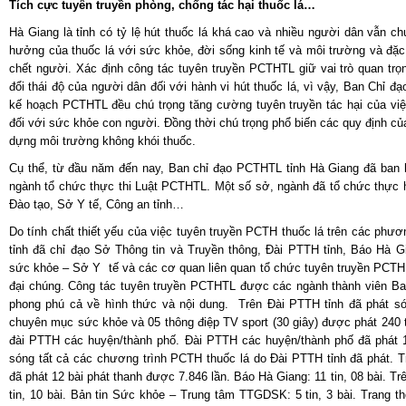
Tích cực tuyên truyền phòng, chống tác hại thuốc lá…
Hà Giang là tỉnh có tỷ lệ hút thuốc lá khá cao và nhiều người dân vẫn c
hưởng của thuốc lá với sức khỏe, đời sống kinh tế và môi trường và đặc
chết người. Xác định công tác tuyên truyền PCTHTL giữ vai trò quan trọ
đổi thái độ của người dân đối với hành vi hút thuốc lá, vì vậy, Ban Chỉ
kế hoạch PCTHTL đều chú trọng tăng cường tuyên truyền tác hại của việc
đối với sức khỏe con người. Đồng thời chú trọng phổ biến các quy định 
dựng môi trường không khói thuốc.
Cụ thể, từ đầu năm đến nay, Ban chỉ đạo PCTHTL tỉnh Hà Giang đã ban 
ngành tổ chức thực thi Luật PCTHTL. Một số sở, ngành đã tổ chức thực 
Đào tạo, Sở Y tế, Công an tỉnh…
Do tính chất thiết yếu của việc tuyên truyền PCTH thuốc lá trên các phươn
tỉnh đã chỉ đạo Sở Thông tin và Truyền thông, Đài PTTH tỉnh, Báo Hà G
sức khỏe – Sở Y tế và các cơ quan liên quan tổ chức tuyên truyền PCTH t
đại chúng. Công tác tuyên truyền PCTHTL được các ngành thành viên Ban 
phong phú cả về hình thức và nội dung. Trên Đài PTTH tỉnh đã phát só
chuyên mục sức khỏe và 05 thông điệp TV sport (30 giây) được phát 240 tr
đài PTTH các huyện/thành phố. Đài PTTH các huyện/thành phố đã phát 1
sóng tất cả các chương trình PCTH thuốc lá do Đài PTTH tỉnh đã phát. T
đã phát 12 bài phát thanh được 7.846 lần. Báo Hà Giang: 11 tin, 08 bài. Trê
tin, 10 bài. Bản tin Sức khỏe – Trung tâm TTGDSK: 5 tin, 3 bài. Trang 