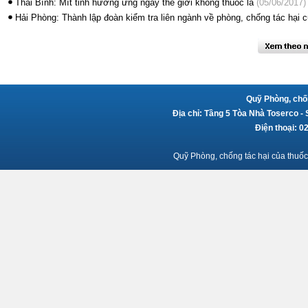
Thái Bình: Mít tinh hưởng ứng ngày thế giới không thuốc lá
(05/06/2017)
Hải Phòng: Thành lập đoàn kiểm tra liên ngành về phòng, chống tác hại c
Quỹ Phòng, chốn
Địa chỉ: Tầng 5 Tòa Nhà Toserco -
Điện thoại: 
Quỹ Phòng, chống tác hại của thuốc 