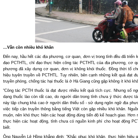
…Vẫn còn nhiều khó khăn
Đến nay, hầu hết các địa phương, cơ quan, đơn vị trong tỉnh đều đã triển k
đạo PCTHTL, chỉ đạo thực hiện công tác PCTHTL của địa phương, cơ qua
phương đã xây dựng cơ quan, đơn vị không khói thuốc. Đồng thời tổ chứ
hiệu tuyên truyền về PCTHTL. Tuy nhiên, bên cạnh những kết quả đạt đ
truyền phòng, chống tác hại thuốc lá ở Hà Giang cũng gặp không ít khó kh
“Công tác PCTH thuốc lá đạt được nhiều kết quả tích cực. Nhưng số ngư
dạng thuốc lào còn rất cao, do người dân trong tỉnh chưa ý thức được t
này tập chung khá cao ở người dân thiểu số - sử dụng ngôn ngữ địa phư
việc tiếp cận truyền thông bằng tiếng Việt còn gặp nhiều khó khăn. Nguồ
muộn, nên khó thực hiện các hoạt động đúng tiến độ kế hoạch giao. Hơn 
thực hiện các hoạt động, tỉnh chưa có nguồn kinh phí cho hoạt động P
biết.
Ông Nguyễn Lê Hồng khẳng định: “Khắc phục khó khăn, thực hiện hiệu 