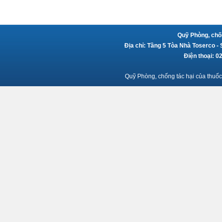
Quỹ Phòng, chốn
Địa chỉ: Tầng 5 Tòa Nhà Toserco -
Điện thoại: 
Quỹ Phòng, chống tác hại của thuốc 