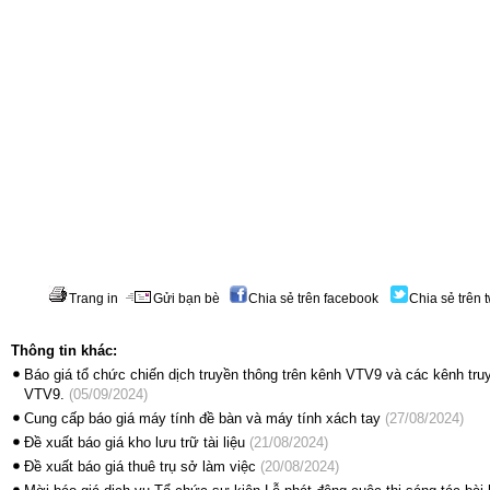
Trang in
Gửi bạn bè
Chia sẻ trên facebook
Chia sẻ trên t
Thông tin khác:
Báo giá tổ chức chiến dịch truyền thông trên kênh VTV9 và các kênh tr
VTV9.
(05/09/2024)
Cung cấp báo giá máy tính đề bàn và máy tính xách tay
(27/08/2024)
Đề xuất báo giá kho lưu trữ tài liệu
(21/08/2024)
Đề xuất báo giá thuê trụ sở làm việc
(20/08/2024)