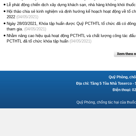
Lễ phát động chiến dịch xây dựng khách sạn, nhà hàng không khói thuốc
Hội thảo chia sẻ kinh nghiệm và định hướng kế hoạch hoạt động về tổ chứ
2022
(04/05/2021)
Ngày 28/03/2021, Khóa tập huấn được Quỹ PCTHTL tổ chức đã có đông 
tham gia.
(04/05/2021)
Nhằm nâng cao hiệu quả hoạt động PCTHTL và chất lượng công tác đấu
PCTHTL đã tổ chức khóa tập huấn
(04/05/2021)
Quỹ Phòng, chốn
Địa chỉ: Tầng 5 Tòa Nhà Toserco -
Điện thoại: 
Quỹ Phòng, chống tác hại của thuốc 