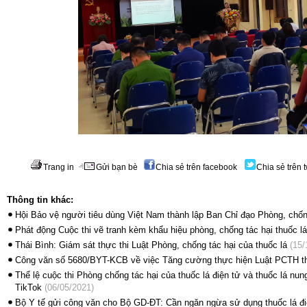
Trang in
Gửi bạn bè
Chia sẻ trên facebook
Chia sẻ trên t
Thông tin khác:
Hội Bảo vệ người tiêu dùng Việt Nam thành lập Ban Chỉ đạo Phòng, chốn
Phát động Cuộc thi vẽ tranh kèm khẩu hiệu phòng, chống tác hại thuốc lá
Thái Bình: Giám sát thực thi Luật Phòng, chống tác hại của thuốc lá
(15/
Công văn số 5680/BYT-KCB về việc Tăng cường thực hiện Luật PCTH th
Thể lệ cuộc thi Phòng chống tác hại của thuốc lá điện tử và thuốc lá nu
TikTok
(06/05/2021)
Bộ Y tế gửi công văn cho Bộ GD-ĐT: Cần ngăn ngừa sử dụng thuốc lá điê