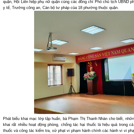
quận, Hội Liên hiệp phụ nữ quận cùng các đồng chí Phó chủ tịch UBND ph
y tế, Trưởng công an, Cán bộ tư pháp của 18 phường thuộc quận.
Phát biểu khai mạc lớp tập huấn, bà Phạm Thị Thanh Nhàn cho biết, nhữn
khai rất nhiều hoạt động phòng, chống tác hại thuốc lá hiệu quả trong 
thuốc và công tác kiểm tra, xử phạt vi phạm hành chính các hành vi vi ph