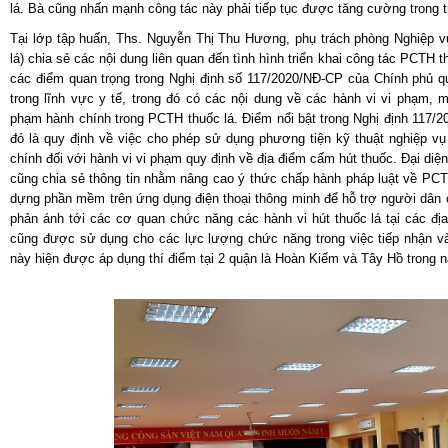
lá. Bà cũng nhấn mạnh công tác này phải tiếp tục được tăng cường trong th
Tại lớp tập huấn, Ths. Nguyễn Thị Thu Hương, phụ trách phòng Nghiệp v
lá) chia sẻ các nội dung liên quan đến tình hình triển khai công tác PCTH 
các điểm quan trọng trong Nghị định số 117/2020/NĐ-CP của Chính phủ q
trong lĩnh vực y tế, trong đó có các nội dung về các hành vi vi phạm,
phạm hành chính trong PCTH thuốc lá. Điểm nổi bật trong Nghị định 117/
đó là quy định về việc cho phép sử dụng phương tiện kỹ thuật nghiệp vụ
chính đối với hành vi vi phạm quy định về địa điểm cấm hút thuốc. Đại diệ
cũng chia sẻ thông tin nhằm nâng cao ý thức chấp hành pháp luật về PC
dựng phần mềm trên ứng dụng điện thoại thông minh để hỗ trợ người dân c
phản ánh tới các cơ quan chức năng các hành vi hút thuốc lá tại các đ
cũng được sử dụng cho các lực lượng chức năng trong việc tiếp nhận v
này hiện được áp dụng thí điểm tại 2 quận là Hoàn Kiếm và Tây Hồ trong 