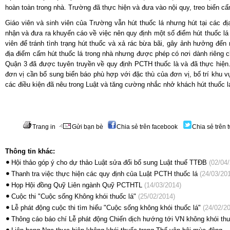
hoàn toàn trong nhà. Trường đã thực hiện và đưa vào nội quy, treo biển cấ
Giáo viên và sinh viên của Trường vẫn hút thuốc lá nhưng hút tại các địa
nhận và đưa ra khuyến cáo về việc nên quy định một số điểm hút thuốc lá 
viên để tránh tình trạng hút thuốc và xả rác bừa bãi, gây ảnh hưởng đến
địa điểm cấm hút thuốc lá trong nhà nhưng được phép có nơi dành riêng c
Quận 3 đã được tuyên truyền về quy định PCTH thuốc là và đã thực hiện.
đơn vị cần bổ sung biển báo phù hợp với đặc thù của đơn vị, bố trí khu 
các điều kiện đã nêu trong Luật và tăng cường nhắc nhở khách hút thuốc l
Trang in
Gửi bạn bè
Chia sẻ trên facebook
Chia sẻ trên t
Thông tin khác:
Hội thảo góp ý cho dự thảo Luật sửa đổi bổ sung Luật thuế TTĐB
(02/04/
Thanh tra việc thực hiện các quy định của Luật PCTH thuốc lá
(24/03/20
Họp Hội đồng Quỹ Liên ngành Quỹ PCTHTL
(14/03/2014)
Cuộc thi "Cuộc sống Không khói thuốc lá"
(25/02/2014)
Lễ phát động cuộc thi tìm hiểu "Cuộc sống không khói thuốc lá"
(24/02/20
Thông cáo báo chí Lễ phát động Chiến dịch hướng tới VN không khói thu