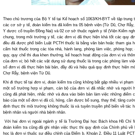
Theo chủ trương của Bộ Y tế tại Kế hoạch số 1063/KH-BYT về tập trung t
các cơ sở y tế, đoàn kiểm tra đã kiểm tra 05 bệnh viện (Từ Dũ, Chợ Rẫy
Y dược cổ truyền Đồng Nai) và 02 cơ sở thuộc ngành y tế (Viện Kiểm ng
chung, trong môi trường y tế, các đơn vị đã thực hiện khá tốt các quy đị
đều đã được phổ biến Luật PCTH thuốc lá bằng văn bản hoặc tham gia hội
cấm hút thuốc trong các tòa nhà, hành lang, phòng làm việc, phòng họp;
quy, quy chế thi đua khen thưởng, kế hoạch hoạt động của đơn vị và thôn
của đơn vị; bỏ hết các vật dụng sử dụng thuốc lá trong các phòng làm việ
số đơn vị đã thực hiện bài bản, đầy đủ và hiệu quả quy định thực hiện m
Chợ Rẫy, bệnh viện Từ Dũ.
Khi đi thực tế tại đơn vị, đoàn kiểm tra cũng không bắt gặp nhiều vi phạm 
một số trường hợp vi phạm, cán bộ của đơn vị đã nhắc nhở và người hú
cũng đã phát hiện, nhắc nhở và đưa vào biên bản làm việc những điểm 
báo của một số đơn vị đã cũ, hỏng, cần được bổ sung, thay thế; tăng cườn
định thực thi môi trường không thuốc lá và tuyên truyền phổ biến về tác h
bệnh nhân và người nhà bệnh nhân.
Với hai đơn vị ngoài ngành y tế là Trường Đại học Bách khoa Hồ Chí M
đoàn kiểm tra cũng đã ghi nhận việc thực thi quy định của Chính phủ về
học là đơn vị thuộc sự điều chỉnh của Điểm b, Khoản 2, Điều 11 Luật PCTH