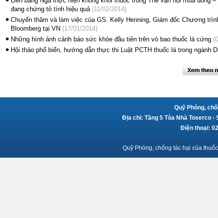
Liên bang Nga thực hiện không khói thuốc trong Thế vận hội mùa đông –
đang chứng tỏ tính hiệu quả
(11/02/2014)
Chuyến thăm và làm việc của GS. Kelly Henning, Giám đốc Chương trình 
Bloomberg tại VN
(17/01/2014)
Những hình ảnh cảnh báo sức khỏe đầu tiên trên vỏ bao thuốc lá cứng
(0
Hội thảo phổ biến, hướng dẫn thực thi Luật PCTH thuốc lá trong ngành Du
Quỹ Phòng, chốn
Địa chỉ: Tầng 5 Tòa Nhà Toserco -
Điện thoại: 
Quỹ Phòng, chống tác hại của thuốc 