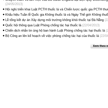
(24/05/2013)
Hội nghị triển khai Luật PCTH thuốc lá và Chiến lược quốc gia PCTH thu
Khẩu hiệu Tuần lễ Quốc gia Không thuốc lá và Ngày Thế giới Không thu
Lễ tổng kết dự án Xây dựng môi trường không khói thuốc tại Đà Nẵng
(2
Quốc hội thông qua Luật Phòng chống tác hại thuốc lá
(22/04/2013)
Chiến dịch nhắn tin ủng hộ ban hành Luật Phòng chống tác hại thuốc lá
(2
Bộ Công an lên kế hoạch về việc phòng chống tác hại của thuốc lá
(22/04