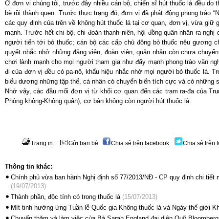
Ở đơn vị chúng tôi, trước đây nhiều cán bộ, chiến sĩ hút thuốc lá đều do t
bè rồi thành quen. Trước thực trạng đó, đơn vị đã phát động phong trào “N
các quy định của trên về không hút thuốc lá tại cơ quan, đơn vị, vừa giữ 
mạnh. Trước hết chi bộ, chi đoàn thanh niên, hội đồng quân nhân ra nghị 
người tiến tới bỏ thuốc; cán bộ các cấp chủ động bỏ thuốc nêu gương c
quyết nhắc nhở những đảng viên, đoàn viên, quân nhân còn chưa chuyển b
chơi lành mạnh cho mọi người tham gia như đẩy mạnh phong trào văn nghệ
đi của đơn vị đều có pa-nô, khẩu hiệu nhắc nhở mọi người bỏ thuốc lá. Tro
biểu dương những tập thể, cá nhân có chuyển biến tích cực và có những sá
Nhờ vậy, các đầu mối đơn vị từ khối cơ quan đến các trạm ra-đa của T
Phòng không-Không quân), cơ bản không còn người hút thuốc lá.
Trang in
Gửi bạn bè
Chia sẻ trên facebook
Chia sẻ trên t
Thông tin khác:
Chính phủ vừa ban hành Nghị định số 77/2013/NĐ - CP quy định chi tiết 
(19/07/2013)
Thành phần, độc tính có trong thuốc lá
(15/07/2013)
Mít tinh hưởng ứng Tuần lễ Quốc gia Không thuốc lá và Ngày thế giới Kh
Chuyến thăm và làm việc của Bà Sarah England đại diện Quỹ Bloomberg P