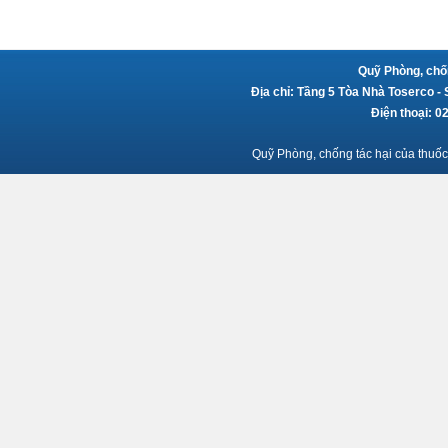
Quỹ Phòng, chốn
Địa chỉ: Tầng 5 Tòa Nhà Toserco -
Điện thoại: 
Quỹ Phòng, chống tác hại của thuốc 