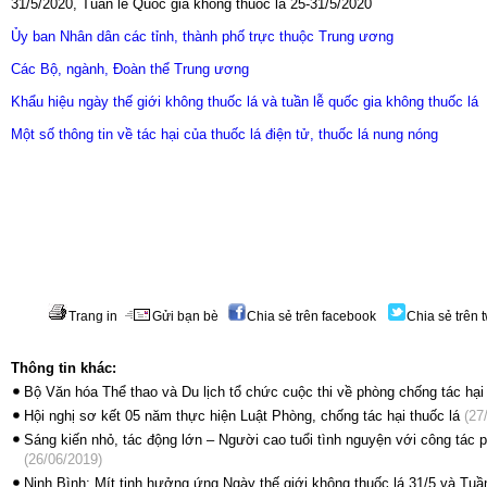
31/5/2020, Tuần lễ Quốc gia không thuốc lá 25-31/5/2020
Ủy ban Nhân dân các tỉnh, thành phố trực thuộc Trung ương
Các Bộ, ngành, Đoàn thể Trung ương
Khẩu hiệu ngày thế giới không thuốc lá và tuần lễ quốc gia không thuốc lá
Một số thông tin về tác hại của thuốc lá điện tử, thuốc lá nung nóng
Trang in
Gửi bạn bè
Chia sẻ trên facebook
Chia sẻ trên t
Thông tin khác:
Bộ Văn hóa Thể thao và Du lịch tổ chức cuộc thi về phòng chống tác hại 
Hội nghị sơ kết 05 năm thực hiện Luật Phòng, chống tác hại thuốc lá
(27/
Sáng kiến nhỏ, tác động lớn – Người cao tuổi tình nguyện với công tác p
(26/06/2019)
Ninh Bình: Mít tinh hưởng ứng Ngày thế giới không thuốc lá 31/5 và Tuầ