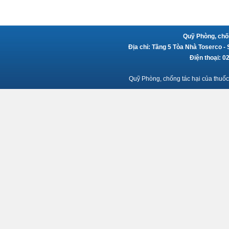
Quỹ Phòng, chốn
Địa chỉ: Tầng 5 Tòa Nhà Toserco -
Điện thoại: 
Quỹ Phòng, chống tác hại của thuốc 