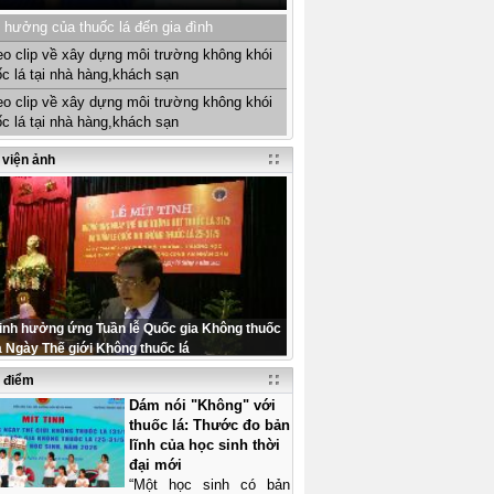
 hưởng của thuốc lá đến gia đình
eo clip về xây dựng môi trường không khói
ốc lá tại nhà hàng,khách sạn
eo clip về xây dựng môi trường không khói
ốc lá tại nhà hàng,khách sạn
 viện ảnh
tinh hưởng ứng Tuần lễ Quốc gia Không thuốc
à Ngày Thế giới Không thuốc lá
u điểm
Dám nói "Không" với
thuốc lá: Thước đo bản
lĩnh của học sinh thời
đại mới
“Một học sinh có bản