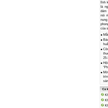
lĩnh
là n
dám n
nói r
nung
phon
của s
Mẫ
Báo
hu
Côn
thu
25-
Hội
“Ph
Mời
trì
sán
Ca 
Kh
Kh
Kh