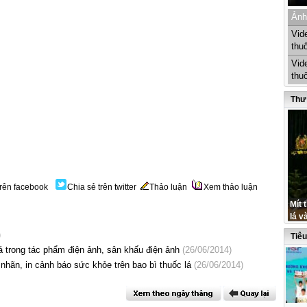
Ảnh
Vid
thu
Vid
thu
Thư
trên facebook
Chia sẻ trên twitter
Thảo luận
Xem thảo luận
Mít 
lá v
)
Tiê
́ trong tác phẩm điện ảnh, sân khấu điện ảnh
(26/06/2014)
n, in cảnh báo sức khỏe trên bao bì thuốc lá
(26/06/2014)