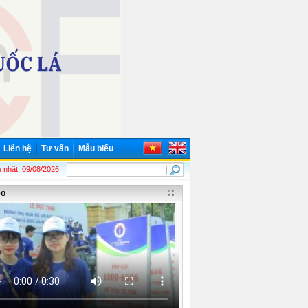
Liên hệ
Tư vấn
Mẫu biểu
h Hồ Chí Minh (19/5/1890 - 19/5/2026)! Chủ tịch Hồ Chí Minh - Lãnh tụ thiên tài
 nhật, 09/08/2026
eo