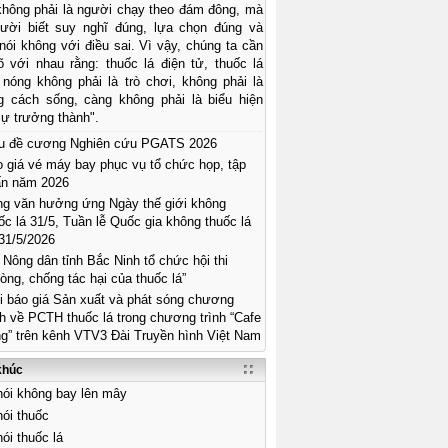
 không phải là người chạy theo đám đông, mà
gười biết suy nghĩ đúng, lựa chọn đúng và
ói không với điều sai. Vì vậy, chúng ta cần
õ với nhau rằng: thuốc lá điện tử, thuốc lá
 nóng không phải là trò chơi, không phải là
g cách sống, càng không phải là biểu hiện
ự trưởng thành".
u đề cương Nghiên cứu PGATS 2026
 giá vé máy bay phục vụ tổ chức họp, tập
ấn năm 2026
g văn hưởng ứng Ngày thế giới không
ốc lá 31/5, Tuần lễ Quốc gia không thuốc lá
31/5/2026
 Nông dân tỉnh Bắc Ninh tổ chức hội thi
òng, chống tác hại của thuốc lá”
 báo giá Sản xuất và phát sóng chương
nh về PCTH thuốc lá trong chương trình “Cafe
g” trên kênh VTV3 Đài Truyền hình Việt Nam
khúc
ói không bay lên mây
ói thuốc
ói thuốc lá