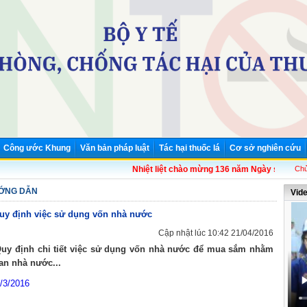
Công ước Khung
Văn bản pháp luật
Tác hại thuốc lá
Cơ sở nghiên cứu
Nhiệt liệt chào mừng 136 năm Ngày sinh Chủ tịc
Chủ
́NG DẪN
Vid
Quy định việc sử dụng vốn nhà nước
Cập nhật lúc 10:42 21/04/2016
Quy định chi tiết việc sử dụng vốn nhà nước để mua sắm nhằm
an nhà nước...
9/3/2016