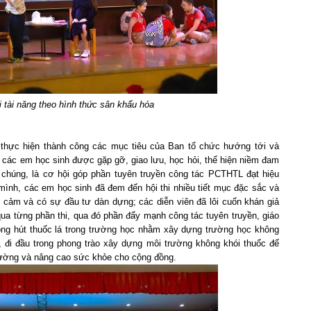
i tài năng theo hình thức sân khấu hóa
 thực hiện thành công các mục tiêu của Ban tổ chức hướng tới và
ể các em học sinh được gặp gỡ, giao lưu, học hỏi, thể hiện niềm đam
 chúng, là cơ hội góp phần tuyên truyền công tác PCTHTL đạt hiệu
nh, các em học sinh đã đem đến hội thi nhiều tiết mục đặc sắc và
ền cảm và có sự đầu tư dàn dựng; các diễn viên đã lôi cuốn khán giả
a từng phần thi, qua đó phần đẩy mạnh công tác tuyên truyền, giáo
hông hút thuốc lá trong trường học nhằm xây dựng trường học không
ổi, đi đầu trong phong trào xây dựng môi trường không khói thuốc để
trường và nâng cao sức khỏe cho cộng đồng.