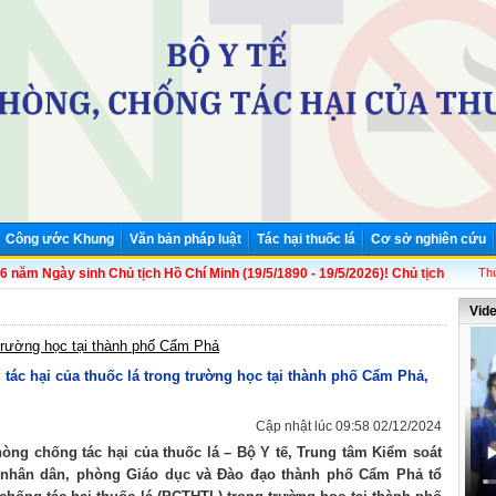
Công ước Khung
Văn bản pháp luật
Tác hại thuốc lá
Cơ sở nghiên cứu
gày sinh Chủ tịch Hồ Chí Minh (19/5/1890 - 19/5/2026)! Chủ tịch Hồ Chí Minh - L
Thứ
Vid
 trường học tại thành phố Cẩm Phả
 tác hại của thuốc lá trong trường học tại thành phố Cẩm Phả,
Cập nhật lúc 09:58 02/12/2024
hòng chống tác hại của thuốc lá – Bộ Y tế, Trung tâm Kiểm soát
n nhân dân, phòng Giáo dục và Đào đạo thành phố Cẩm Phả tổ