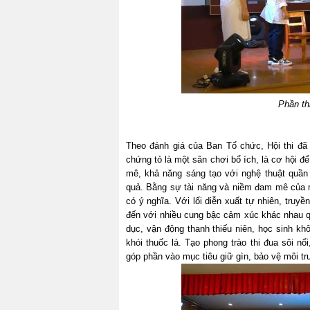
Phần th
Theo đánh giá của Ban Tổ chức, Hội thi đã
chứng tỏ là một sân chơi bổ ích, là cơ hội đ
mê, khả năng sáng tạo với nghệ thuật quần
quả. Bằng sự tài năng và niềm đam mê của mì
có ý nghĩa. Với lối diễn xuất tự nhiên, truy
đến với nhiều cung bậc cảm xúc khác nhau qu
dục, vận động thanh thiếu niên, học sinh k
khói thuốc lá. Tạo phong trào thi đua sôi n
góp phần vào mục tiêu giữ gìn, bảo vệ môi 