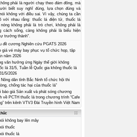
 không phải là người chạy theo đám đông, mà
gười biết suy nghĩ đúng, lựa chọn đúng và
ói không với điều sai. Vì vậy, chúng ta cần
õ với nhau rằng: thuốc lá điện tử, thuốc lá
 nóng không phải là trò chơi, không phải là
g cách sống, càng không phải là biểu hiện
ự trưởng thành".
u đề cương Nghiên cứu PGATS 2026
 giá vé máy bay phục vụ tổ chức họp, tập
ấn năm 2026
g văn hưởng ứng Ngày thế giới không
ốc lá 31/5, Tuần lễ Quốc gia không thuốc lá
31/5/2026
 Nông dân tỉnh Bắc Ninh tổ chức hội thi
òng, chống tác hại của thuốc lá”
 báo giá Sản xuất và phát sóng chương
nh về PCTH thuốc lá trong chương trình “Cafe
g” trên kênh VTV3 Đài Truyền hình Việt Nam
khúc
ói không bay lên mây
ói thuốc
ói thuốc lá