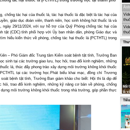
 chống tác hại thuốc lá (PCTHTL) trong trường học tại thành phố
Ảnh
Vid
 chống tác hại của thuốc lá, tác hại thuốc lá đặc biệt là tác hại của
thu
ruyền, giáo dục đoàn viên, thanh niên, học sinh không hút thuốc lá và
, ngày 29/11/2024, với sự hỗ trợ của Quỹ Phòng chống tác hại của
Vid
nh tật (CDC) tỉnh phối hợp với Ủy ban nhân dân, phòng Giáo dục và
thu
ìm hiểu kiến thức về phòng, chống tác hại thuốc lá (PCTHTL) trong
Thư
.
g Kiên – Phó Giám đốc Trung tâm Kiểm soát bệnh tật tỉnh, Trưởng Ban
 học sinh tại các trường giao lưu, học hỏi, trao đổi kinh nghiệm, những
thuốc lá, thúc đẩy phong trào xây dựng môi trường không khói thuốc
PCTHTL tại các trường học.Phát biểu khai mạc, đồng chí Trương
t bệnh tật tỉnh, Trưởng Ban giám khảo cho biết: Hội thi là dịp để
c hỏi, trao đổi kinh nghiệm, những kỹ năng cơ bản về phòng, chống
Mít 
ây dựng môi trường không khói thuốc trong nhà trường, góp phần thực
lá v
Tiê