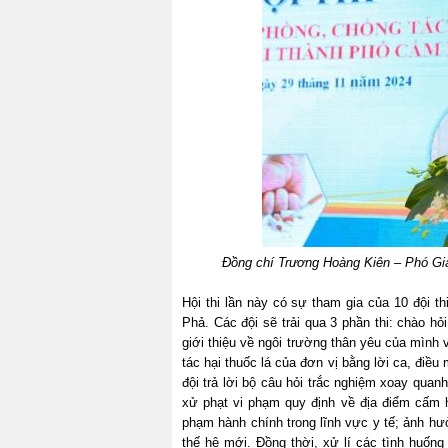
Đồng chí Trương Hoàng Kiên – Phó Gi
Hội thi lần này có sự tham gia của 10 đội th
Phả. Các đội sẽ trải qua 3 phần thi: chào hỏi
giới thiệu về ngôi trường thân yêu của mình 
tác hại thuốc lá của đơn vị bằng lời ca, điề
đội trả lời bộ câu hỏi trắc nghiệm xoay quan
xử phạt vi phạm quy định về địa điểm cấm h
phạm hành chính trong lĩnh vực y tế; ảnh hưở
thế hệ mới. Đồng thời, xử lí các tình huống