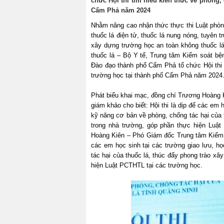
chức Hội thi tìm hiểu kiến thức về phòng,
Cẩm Phả năm 2024
Nhằm nâng cao nhận thức thực thi Luật phòng,
thuốc lá điện tử, thuốc lá nung nóng, tuyên t
xây dựng trường học an toàn không thuốc lá
thuốc lá – Bộ Y tế, Trung tâm Kiểm soát bệ
Đào đạo thành phố Cẩm Phả tổ chức Hội thi t
trường học tại thành phố Cẩm Phả năm 2024
Phát biểu khai mạc, đồng chí Trương Hoàn
giám khảo cho biết: Hội thi là dịp để các em
kỹ năng cơ bản về phòng, chống tác hại của 
trong nhà trường, góp phần thực hiện Luật 
Hoàng Kiên – Phó Giám đốc Trung tâm Kiểm soá
các em học sinh tại các trường giao lưu, họ
tác hại của thuốc lá, thúc đẩy phong trào x
hiện Luật PCTHTL tại các trường học.