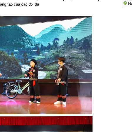
N
ng tạo của các đội thi
.