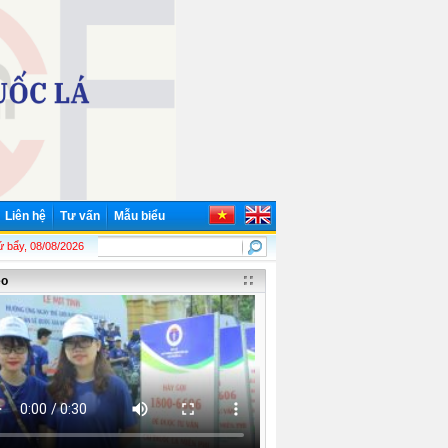
Liên hệ
Tư vấn
Mẫu biểu
ãnh tụ thiên tài của Đảng và nhân dân ta!
 bẩy, 08/08/2026
eo