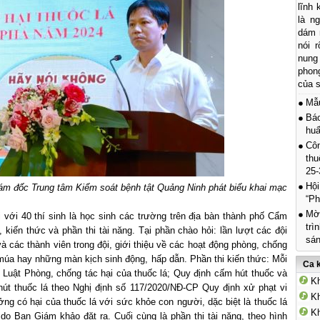
lĩnh
là n
dám n
nói r
nung
phon
của s
Mẫ
Báo
hu
Côn
thu
25-
Hội
ám đốc Trung tâm Kiểm soát bệnh tật Quảng Ninh phát biểu khai mạc
“Ph
Mời
i với 40 thí sinh là học sinh các trường trên địa bàn thành phố Cẩm
trì
, kiến thức và phần thi tài năng. Tại phần chào hỏi: lần lượt các đội
sán
và các thành viên trong đội, giới thiệu về các hoạt động phòng, chống
u múa hay những màn kịch sinh động, hấp dẫn. Phần thi kiến thức: Mỗi
Ca 
h Luật Phòng, chống tác hại của thuốc lá; Quy định cấm hút thuốc và
Kh
út thuốc lá theo Nghị định số 117/2020/NĐ-CP Quy định xử phạt vi
Kh
ng có hại của thuốc lá với sức khỏe con người, dặc biệt là thuốc lá
Kh
 do Ban Giám khảo đặt ra. Cuối cùng là phần thi tài năng, theo hình