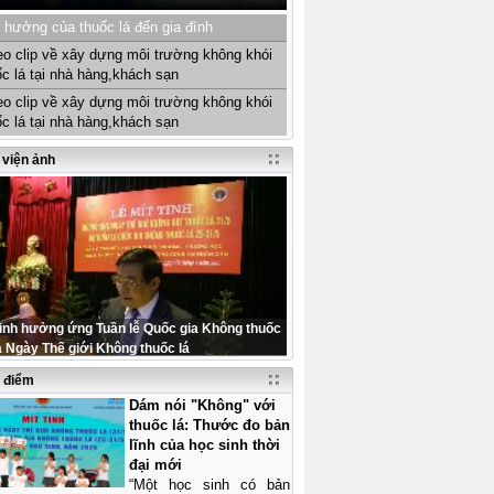
 hưởng của thuốc lá đến gia đình
eo clip về xây dựng môi trường không khói
ốc lá tại nhà hàng,khách sạn
eo clip về xây dựng môi trường không khói
ốc lá tại nhà hàng,khách sạn
 viện ảnh
tinh hưởng ứng Tuần lễ Quốc gia Không thuốc
à Ngày Thế giới Không thuốc lá
u điểm
Dám nói "Không" với
thuốc lá: Thước đo bản
lĩnh của học sinh thời
đại mới
“Một học sinh có bản