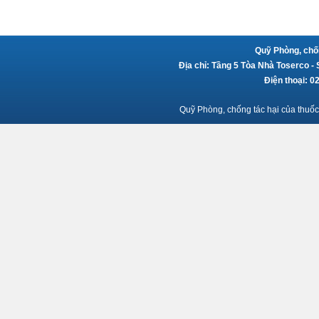
Quỹ Phòng, chốn
Địa chỉ: Tầng 5 Tòa Nhà Toserco -
Điện thoại: 
Quỹ Phòng, chống tác hại của thuốc 