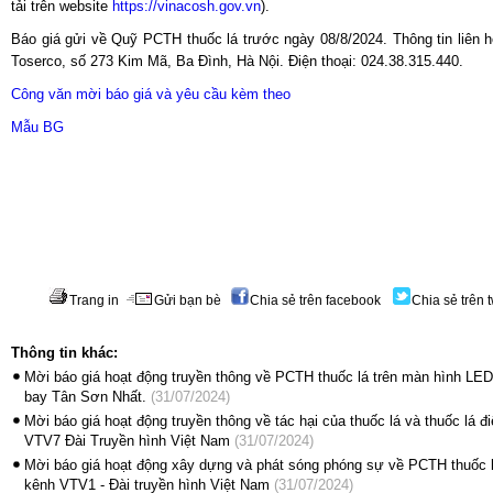
tải trên website
https://vinacosh.gov.vn
).
Báo giá gửi về Quỹ PCTH thuốc lá trước ngày 08/8/2024. Thông tin liên 
Toserco, số 273 Kim Mã, Ba Đình, Hà Nội. Điện thoại: 024.38.315.440.
Công văn mời báo giá và yêu cầu kèm theo
Mẫu BG
Trang in
Gửi bạn bè
Chia sẻ trên facebook
Chia sẻ trên t
Thông tin khác:
Mời báo giá hoạt động truyền thông về PCTH thuốc lá trên màn hình LED
bay Tân Sơn Nhất.
(31/07/2024)
Mời báo giá hoạt động truyền thông về tác hại của thuốc lá và thuốc lá đ
VTV7 Đài Truyền hình Việt Nam
(31/07/2024)
Mời báo giá hoạt động xây dựng và phát sóng phóng sự về PCTH thuốc lá
kênh VTV1 - Đài truyền hình Việt Nam
(31/07/2024)