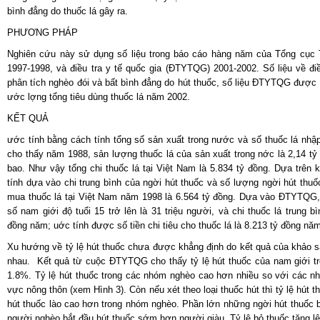
bình đẳng do thuốc lá gây ra.
PHƯƠNG PHÁP
Nghiên cứu này sử dụng số liệu trong báo cáo hàng năm của Tổng cục
1997-1998, và điều tra y tế quốc gia (ĐTYTQG) 2001-2002. Số liệu về 
phân tích nghèo đói và bất bình đẳng do hút thuốc, số liệu ĐTYTQG được 
­ước l­ợng tổng tiêu dùng thuốc lá năm 2002.
KẾT QUẢ
ước tính bằng cách tính tổng số sản xuất trong nư­ớc và số thuốc lá nhập
cho thấy năm 1988, sản l­ượng thuốc lá của sản xuất trong n­ớc là 2,14 tỷ b
bao. Như vậy tổng chi thuốc lá tại Việt Nam là 5.834 tỷ đồng. Dựa trê
tính dựa vào chi trung bình của ng­ời hút thuốc và số lư­ợng ng­ời hút thuố
mua thuốc lá tại Việt Nam năm 1998 là 6.564 tỷ đồng. Dựa vào ĐTYTQG, 
số nam giới độ tuổi 15 trở lên là 31 triệu ng­ười, và chi thuốc lá trung 
đồng năm; u­ớc tính được số tiền chi tiêu cho thuốc lá là 8.213 tỷ đồng nă
Xu hướng về tỷ lệ hút thuốc chưa được khẳng định do kết quả của khả
nhau. Kết quả từ cuộc ĐTYTQG cho thấy tỷ lệ hút thuốc của nam giới trê
1.8%. Tỷ lệ hút thuốc trong các nhóm nghèo cao hơn nhiều so với các n
vực nông thôn (xem Hình 3). Còn nếu xét theo loại thuốc hút thì tỷ lệ hút t
hút thuốc lào cao hơn trong nhóm nghèo. Phần lớn những ng­ời hút thuốc bắ
ngư­ời nghèo bắt đầu hút thuốc sớm hơn ngư­ời giàu. Tỷ lệ bỏ thuốc tăng lê