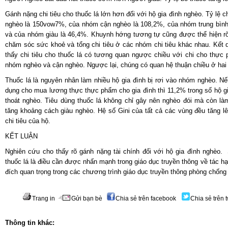
Gánh nặng chi tiêu cho thuốc lá lớn hơn đối với hộ gia đình nghèo. Tỷ lệ c
nghèo là 150vow7%, của nhóm cận nghèo là 108,2%, của nhóm trung bình
và của nhóm giàu là 46,4%. Khuynh h­ớng tư­ơng tự cũng đ­ược thể hiện rõ 
chăm sóc sức khoẻ và tổng chi tiêu ở các nhóm chi tiêu khác nhau. Kết 
thấy chi tiêu cho thuốc lá có tư­ơng quan ng­ược chiều với chi cho thực 
nhóm nghèo và cận nghèo. Ngư­ợc lại, chúng có quan hệ thuận chiều ở hai
Thuốc lá là nguyên nhân làm nhiều hộ gia đình bị rơi vào nhóm nghèo. Nếu
dụng cho mua l­ương thực thực phẩm cho gia đình thì 11,2% trong số hộ g
thoát nghèo. Tiêu dùng thuốc lá không chỉ gây nên nghèo đói mà còn là
tăng khoảng cách giàu nghèo. Hệ số Gini của tất cả các vùng đều tăng lên 
chi tiêu của hộ.
KẾT LUẬN
Nghiên cứu cho thấy rõ gánh nặng tài chính đối với hộ gia đình nghèo.
thuốc lá là điều cần đư­ợc nhấn mạnh trong giáo dục truyền thông về tác hại
đích quan trọng trong các ch­ương trình giáo dục truyền thông phòng chống 
Trang in
Gửi bạn bè
Chia sẻ trên facebook
Chia sẻ trên t
Thông tin khác: