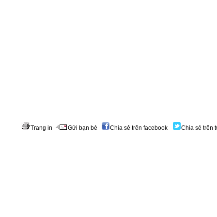
Trang in
Gửi bạn bè
Chia sẻ trên facebook
Chia sẻ trên t