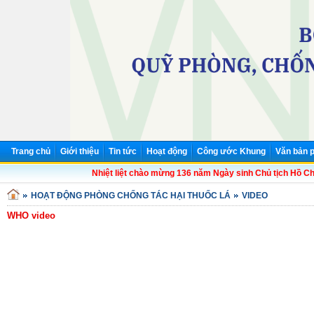
Trang chủ
Giới thiệu
Tin tức
Hoạt động
Công ước Khung
Văn bản p
Nhiệt liệt chào mừng 136 năm Ngày sinh Chủ tịch Hồ Chí M
HOẠT ĐỘNG PHÒNG CHỐNG TÁC HẠI THUỐC LÁ
VIDEO
WHO video