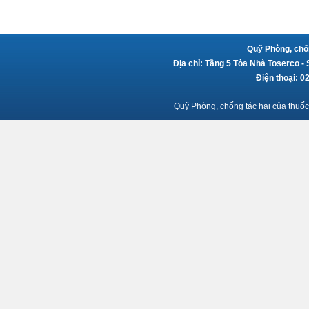
Quỹ Phòng, chốn
Địa chỉ: Tầng 5 Tòa Nhà Toserco -
Điện thoại: 
Quỹ Phòng, chống tác hại của thuốc 