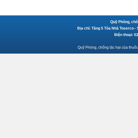
Quỹ Phòng, chốn
Địa chỉ: Tầng 5 Tòa Nhà Toserco -
Điện thoại: 
Quỹ Phòng, chống tác hại của thuốc 