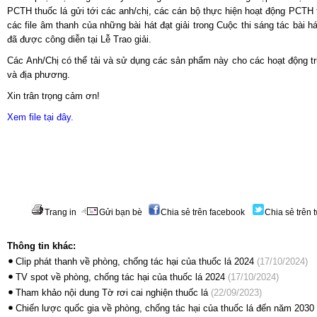
PCTH thuốc lá gửi tới các anh/chị, các cán bộ thực hiện hoạt động PCTH
các file âm thanh của những bài hát đạt giải trong Cuộc thi sáng tác bài h
đã được công diễn tại Lễ Trao giải.
Các Anh/Chị có thể tải và sử dụng các sản phẩm này cho các hoạt động tr
và địa phương.
Xin trân trọng cảm ơn!
Xem file tại đây.
Trang in
Gửi bạn bè
Chia sẻ trên facebook
Chia sẻ trên t
Thông tin khác:
Clip phát thanh về phòng, chống tác hại của thuốc lá 2024
(17/10/2024)
TV spot về phòng, chống tác hại của thuốc lá 2024
(17/10/2024)
Tham khảo nội dung Tờ rơi cai nghiện thuốc lá
(22/09/2023)
Chiến lược quốc gia về phòng, chống tác hại của thuốc lá đến năm 2030