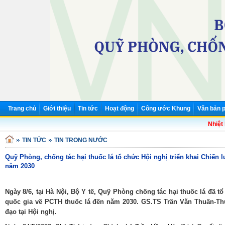
Trang chủ
Giới thiệu
Tin tức
Hoạt động
Công ước Khung
Văn bản p
Nhiệt liệ
TIN TỨC
TIN TRONG NƯỚC
Quỹ Phòng, chống tác hại thuốc lá tổ chức Hội nghị triển khai Chiến 
năm 2030
Ngày 8/6, tại Hà Nội, Bộ Y tế, Quỹ Phòng chống tác hại thuốc lá đã tổ
quốc gia về PCTH thuốc lá đến năm 2030. GS.TS Trần Văn Thuấn-Th
đạo tại Hội nghị.