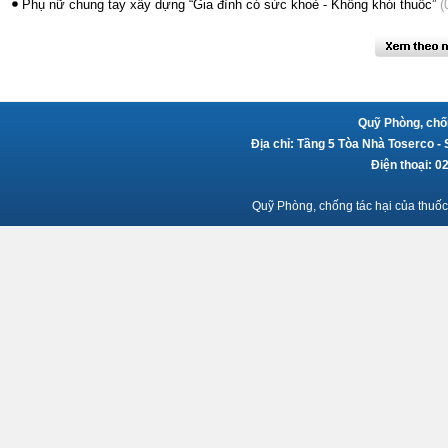
Phụ nữ chung tay xây dựng “Gia đình có sức khoẻ - Không khói thuốc”
(
Quỹ Phòng, chốn
Địa chỉ: Tầng 5 Tòa Nhà Toserco -
Điện thoại: 
Quỹ Phòng, chống tác hại của thuốc 