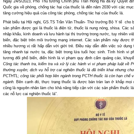
Ngày 24/5/2023, Phó Thủ tướng Chính phủ Trần Hồng Hà đã ký Quyết đị
Quốc gia về phòng, chống tác hại của thuốc lá đến năm 2030 với các mục
tăng cường hiệu quả của công tác phòng, chống tác hại của thuốc lá.
Phát biểu tại Hội nghị, GS.TS Trần Văn Thuấn- Thứ trưởng Bộ Y tế cho b
sản phẩm được gọi là thuốc lá điện tử, thuốc lá nung nóng, shisa. Các
nhập khẩu, kinh doanh và lưu hành tại thị trường trong nước, tuy nhiên v
biến, đặc biệt trên môi trường mạng internet. Các sản phẩm này được th
nhiều hương vị rất hấp dẫn với giới trẻ. Điều này dẫn đến việc sử dụng
tăng nhanh tại nước ta, đặc biệt trong lứa tuổi học sinh. Tình hình vi
tương đối phổ biến, điển hình là vi phạm quy định cấm quảng cáo, khuy
Công tác thanh tra, kiểm tra và xử lý các hành vi vi phạm pháp luật về 
thường xuyên
;
dịch vụ hỗ trợ cai nghiện thuốc lá
đã triển khai nhưng
chư
PCTHTL
; công tác phối hợp liên ngành trong PCTH thuốc lá còn hạn chế 
ngành.
Bên cạnh đó, thực trạng thuốc lá được bán tràn lan ở khắp mọi nơ
cũng là nguyên nhân làm cho khả năng tiếp cận với các sản phẩm thuốc l
các nỗ lực cai nghiện thuốc lá”.