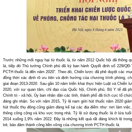
Trước những mối nguy hại từ thuốc lá, từ năm 2012 Quốc hội đã thông qu
lá, tiếp đó Thủ tướng Chính phủ đã ký ban hành Quyết định số 229/QĐ-
PCTH thuốc lá đến năm 2020”. Theo đó, Chiến lược đã phê duyệt các mục t
đồng thời xác định rõ ưu tiên và định hướng của chương trình phòng, chố
giai đoạn 2013-2020. Sau gần 10 năm triển khai thực hiện Luật và Chiến l
2020, với sự quan tâm, chỉ đạo của Quốc hội, Chính phủ, Bộ Y tế đã p
Chính trị - xã hội, Ủy ban nhân dân các tỉnh, thành phố đã tích cực tổ ch
đáng ghi nhận. So với năm 2015, Tỷ lệ nam giới hút thuốc năm 2020 giảm
hút thuốc thụ động cũng giảm đáng kể tại các địa điểm như: nơi làm việc,
thông công cộng và khu vực trong nhà. Tỷ lệ sử dụng thuốc lá ở lứa tuổ
2014 xuống 1,9% năm 2022. Đây là những kết quả rất đáng khích lệ trong 
trẻ, bảo đảm thành công bền vững của chương trình PCTH thuốc lá.