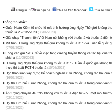
Trang in
Gửi bạn bè
Chia sẻ trên facebook
Chia sẻ trên t
Thông tin khác:
Quận Hoàn Kiếm tổ chức lễ mít tinh hưởng ứng Ngày Thế giới không thu
thuốc lá 25-31/5/2023
(08/06/2023)
Giải chạy "Thanh niên Việt Nam nói không với thuốc lá và thuốc lá điện 
Mít tinh Hưởng ứng Ngày thế giới không thuốc lá 31/5 và Tuần lễ quốc g
(07/06/2023)
Công văn gửi Sở Y tế về việc tăng cường truyền thông về tác hại của thu
shisha
(12/05/2023)
Hưởng ứng Ngày thế giới không thuốc lá 31/5, Tuần lễ quốc gia không t
thực thi Luật PCTH thuốc lá
(10/05/2023)
Họp thảo luận xây dựng kế hoạch nghiên cứu Phòng, chống tác hại của t
(16/03/2023)
Hội thi Tìm hiểu Luật Phòng, chống tác hại của thuốc lá trong đoàn viên 
(16/03/2023)
Ấn tượng chuyên đề: “Nói không với thuốc lá điện tử – Vì một môi trườn
(02/12/2022)
Hội thi Tìm hiểu Luật Phòng, chống tác hại của thuốc lá trong đoàn viên 
(02/12/2022)