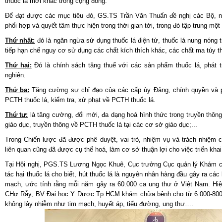
thuốc lá mới khác trong cộng đồng.
Để đạt được các mục tiêu đó, GS.TS Trần Văn Thuấn đề nghị các Bộ, ng
phối hợp và quyết tâm thực hiện trong thời gian tới, trong đó tập trung mộ
Thứ nhất:
đó là ngăn ngừa sử dụng thuốc lá điện tử, thuốc lá nung nóng t
tiếp hạn chế nguy cơ sử dụng các chất kích thích khác, các chất ma túy t
Thứ hai:
Đó là chính sách tăng thuế với các sản phẩm thuốc lá, phát tr
nghiện.
Thứ ba:
Tăng cường sự chỉ đạo của các cấp ủy Đảng, chính quyền và ph
PCTH thuốc lá, kiểm tra, xử phạt về PCTH thuốc lá.
Thứ tư:
là tăng cường, đổi mới, đa dạng hoá hình thức trong truyền thô
giáo dục, truyền thông về PCTH thuốc lá tại các cơ sở giáo dục;...
Trong Chiến lược đã được phê duyệt, vai trò, nhiệm vụ và trách nhiệm 
liên quan cũng đã được cụ thể hoá, làm cơ sở thuận lợi cho việc triển kha
Tại Hội nghị, PGS.TS Lương Ngọc Khuê, Cục trưởng Cục quản lý Khám 
tác hại thuốc lá cho biết, hút thuốc lá là nguyên nhân hàng đầu gây ra cá
mạch, ước tính rằng mỗi năm gây ra 60.000 ca ung thư ở Việt Nam. Hi
CHợ Rẫy, BV Đại học Y Dược Tp HCM khám chữa bệnh cho từ 6.000-8000
không lây nhiễm như tim mạch, huyết áp, tiểu đường, ung thư….