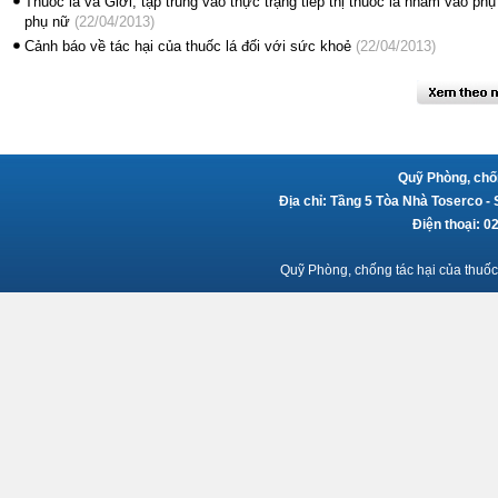
Thuốc lá và Giới, tập trung vào thực trạng tiếp thị thuốc lá nhằm vào phụ
phụ nữ
(22/04/2013)
Cảnh báo về tác hại của thuốc lá đối với sức khoẻ
(22/04/2013)
Quỹ Phòng, chốn
Địa chỉ: Tầng 5 Tòa Nhà Toserco -
Điện thoại: 
Quỹ Phòng, chống tác hại của thuốc 