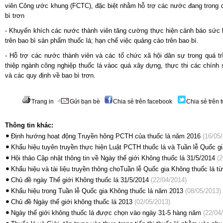
viên Công ước khung (FCTC), đặc biệt nhằm hỗ trợ các nước đang trong quá
bì trơn
- Khuyến khích các nước thành viên tăng cường thực hiện cảnh báo sức k
trên bao bì sản phẩm thuốc lá; hạn chế việc quảng cáo trên bao bì.
- Hỗ trợ các nước thành viên và các tổ chức xã hội dân sự trong quá 
thiệp ngành công nghiệp thuốc lá vàoc quá xây dựng, thực thi các chính 
và các quy định về bao bì trơn.
Trang in
Gửi bạn bè
Chia sẻ trên facebook
Chia sẻ trên t
Thông tin khác:
Định hướng hoạt động Truyền hông PCTH của thuốc lá năm 2016
(16/05/
Khẩu hiệu tuyên truyền thực hiện Luật PCTH thuốc lá và Tuần lễ Quốc gi
Hội thảo Cập nhật thông tin về Ngày thế giới Không thuốc lá 31/5/2014
(2
Khẩu hiệu và tài liệu truyền thông choTuần lễ Quốc gia Không thuốc lá 
Chủ đề ngày Thế giới Không thuốc lá 31/5/2014
(22/04/2014)
Khẩu hiệu trong Tuần lễ Quốc gia Không thuốc lá năm 2013
(08/05/2013)
Chủ đề Ngày thế giới không thuốc lá 2013
(02/05/2013)
Ngày thế giới không thuốc lá được chọn vào ngày 31-5 hàng năm
(22/04