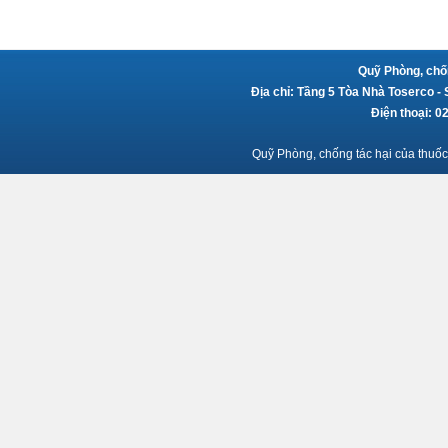
Quỹ Phòng, chốn
Địa chỉ: Tầng 5 Tòa Nhà Toserco -
Điện thoại: 
Quỹ Phòng, chống tác hại của thuốc 