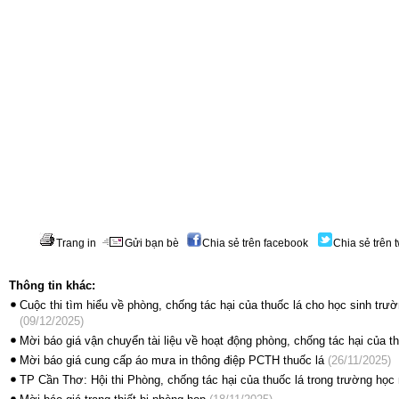
Trang in
Gửi bạn bè
Chia sẻ trên facebook
Chia sẻ trên t
Thông tin khác:
Cuộc thi tìm hiểu về phòng, chống tác hại của thuốc lá cho học sinh t
(09/12/2025)
Mời báo giá vận chuyển tài liệu về hoạt động phòng, chống tác hại của th
Mời báo giá cung cấp áo mưa in thông điệp PCTH thuốc lá
(26/11/2025)
TP Cần Thơ: Hội thi Phòng, chống tác hại của thuốc lá trong trường họ