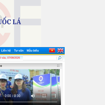
Liên hệ
Tư vấn
Mẫu biểu
1890 - 19/5/2026)! Chủ tịch Hồ Chí Minh - Lãnh tụ thiên tài của Đảng và nhân d
 sáu, 07/08/2026
eo