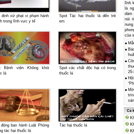
lĩnh
là n
dám n
̣ định xử phạt vi phạm hành
Spot Tác hại thuốc lá đến trẻ
nói r
h trong lĩnh vực y tế
em
nung
phon
của s
Mẫ
Báo
hu
Côn
thu
t Bệnh viện Không khói
Spot các chất độc hại có trong
25-
c lá
thuốc lá
Hội
“Ph
Mời
trì
sán
Ca 
Kh
Kh
 động ban hành Luật Phòng
Tác hại thuốc lá
g tác hại thuốc lá
Kh