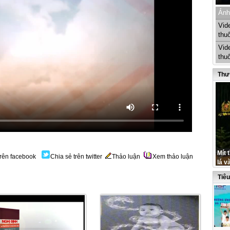
Ảnh
Vid
thu
Vid
thu
Thư
Mít 
trên facebook
Chia sẻ trên twitter
Thảo luận
Xem thảo luận
lá v
Tiê