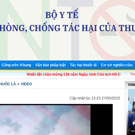
Công ước Khung
Văn bản pháp luật
Tác hại thuốc lá
Cơ sở nghiên cứu
Nhiệt liệt chào mừng 136 năm Ngày sinh Chủ tịch Hồ Chí Minh (19/5/
Thứ
THUỐC LÁ
VIDEO
Vid
Cập nhật lúc 13:23 27/05/2015