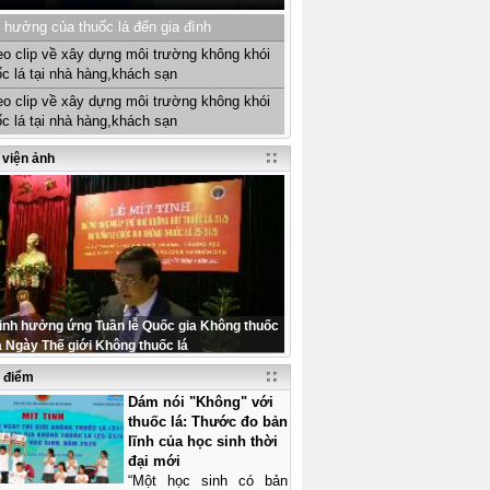
 hưởng của thuốc lá đến gia đình
eo clip về xây dựng môi trường không khói
ốc lá tại nhà hàng,khách sạn
eo clip về xây dựng môi trường không khói
ốc lá tại nhà hàng,khách sạn
 viện ảnh
tinh hưởng ứng Tuần lễ Quốc gia Không thuốc
à Ngày Thế giới Không thuốc lá
u điểm
Dám nói "Không" với
thuốc lá: Thước đo bản
lĩnh của học sinh thời
đại mới
“Một học sinh có bản