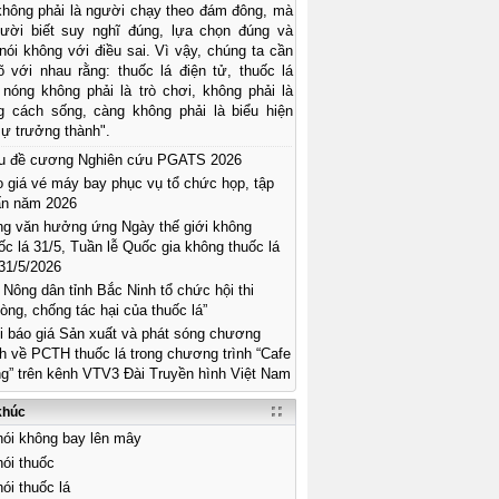
 không phải là người chạy theo đám đông, mà
gười biết suy nghĩ đúng, lựa chọn đúng và
ói không với điều sai. Vì vậy, chúng ta cần
õ với nhau rằng: thuốc lá điện tử, thuốc lá
 nóng không phải là trò chơi, không phải là
g cách sống, càng không phải là biểu hiện
ự trưởng thành".
u đề cương Nghiên cứu PGATS 2026
 giá vé máy bay phục vụ tổ chức họp, tập
ấn năm 2026
g văn hưởng ứng Ngày thế giới không
ốc lá 31/5, Tuần lễ Quốc gia không thuốc lá
31/5/2026
 Nông dân tỉnh Bắc Ninh tổ chức hội thi
òng, chống tác hại của thuốc lá”
 báo giá Sản xuất và phát sóng chương
nh về PCTH thuốc lá trong chương trình “Cafe
g” trên kênh VTV3 Đài Truyền hình Việt Nam
khúc
ói không bay lên mây
ói thuốc
ói thuốc lá