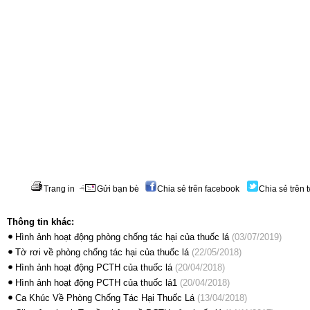
Trang in
Gửi bạn bè
Chia sẻ trên facebook
Chia sẻ trên t
Thông tin khác:
Hình ảnh hoạt động phòng chống tác hại của thuốc lá
(03/07/2019)
Tờ rơi về phòng chống tác hại của thuốc lá
(22/05/2018)
Hình ảnh hoạt động PCTH của thuốc lá
(20/04/2018)
Hình ảnh hoạt động PCTH của thuốc lá1
(20/04/2018)
Ca Khúc Về Phòng Chống Tác Hại Thuốc Lá
(13/04/2018)