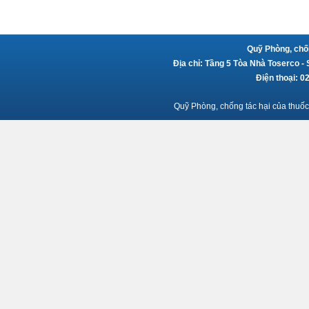
Quỹ Phòng, chốn
Địa chỉ: Tầng 5 Tòa Nhà Toserco -
Điện thoại: 
Quỹ Phòng, chống tác hại của thuốc 