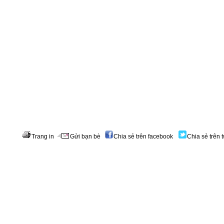
Trang in
Gửi bạn bè
Chia sẻ trên facebook
Chia sẻ trên t