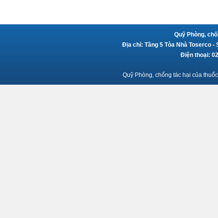
Quỹ Phòng, chốn
Địa chỉ: Tầng 5 Tòa Nhà Toserco -
Điện thoại: 
Quỹ Phòng, chống tác hại của thuốc 