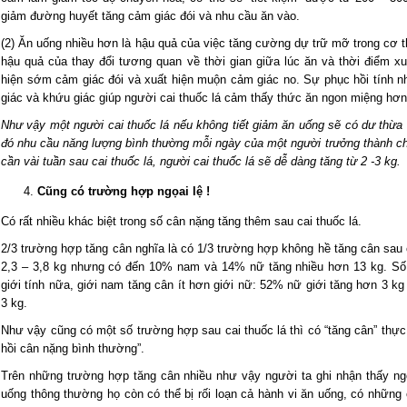
giảm đường huyết tăng cảm giác đói và nhu cầu ăn vào.
(2) Ăn uống nhiều hơn là hậu quả của việc tăng cường dự trữ mỡ trong cơ t
hậu quả của thay đổi tương quan về thời gian giữa lúc ăn và thời điểm xu
hiện sớm cảm giác đói và xuất hiện muộn cảm giác no. Sự phục hồi tính n
giác và khứu giác giúp người cai thuốc lá cảm thấy thức ăn ngon miệng hơn
Như vậy một người cai thuốc lá nếu không tiết giảm ăn uống sẽ có dư thừa 
đó nhu cầu năng lượng bình thường mỗi ngày của một người trưởng thành chỉ
cần vài tuần sau cai thuốc lá, người cai thuốc lá sẽ dễ dàng tăng từ 2 -3 kg.
Cũng có trường hợp ngọai lệ !
Có rất nhiều khác biệt trong số cân nặng tăng thêm sau cai thuốc lá.
2/3 trường hợp tăng cân nghĩa là có 1/3 trường hợp không hề tăng cân sau c
2,3 – 3,8 kg nhưng có đến 10% nam và 14% nữ tăng nhiều hơn 13 kg. Số 
giới tính nữa, giới nam tăng cân ít hơn giới nữ: 52% nữ giới tăng hơn 3 
3 kg.
Như vậy cũng có một số trường hợp sau cai thuốc lá thì có “tăng cân” thự
hồi cân nặng bình thường”.
Trên những trường hợp tăng cân nhiều như vậy người ta ghi nhận thấy ngo
uống thông thường họ còn có thể bị rối loạn cả hành vi ăn uống, có những