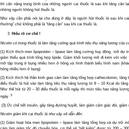
thì cân nặng trung bình của những người cai thuốc lá sau khi tăng cân l
những người không hút thuốc lá.
Như vậy cần phải nói lại cho đúng ở đây là người hút thuốc lá sau khi ca
thường” chứ không phải là “tăng cân” sau khi cai thuốc lá.
Hiểu rõ cơ chế !
Nicotin có trong thuốc lá làm tăng cường quá trình tiêu thụ năng lượng của 
(1) Kích thích men lipoprotéin – lipase làm tăng cường huy động mỡ dự trữ,
giảm thiểu quá trình tổng hợp lipide. Giảm khối lượng mỡ đi kèm với việc
mỡ tập trung ở bụng nhiều hơn ở hông và hình thành biểu hình nam (khác
hông nhiều hơn ở bụng)
(2) Kích thích hệ thần kinh giao cảm làm tăng tổng hợp cathecolomin, tăng 
điếu thuốc lá hút vào làm tăng tiêu thụ năng lượng từ 8 – 10 Kcal do tăng
Như thế hút từ 20 – 30 điếu thuốc lá mỗi ngày thì mức tiêu hao năng lượn
3
ngày.
(3) Ức chế tiết insulin, gây tăng đường huyết, làm giảm cảm giác đói, giảm
Nicotin giảm khi cai thuốc lá như vậy sẽ dẫn đến:
(1) Giảm hoạt hóa men lipoprotein – lipase làm tăng tổng hợp và dự trữ m
cảm làm giảm tốc độ chuyển hóa, cơ thể sẽ “tiết kiệm” được từ 200 – 300 