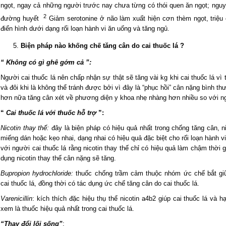
ngọt, ngay cả những người trước nay chưa từng có thói quen ăn ngọt; ngu
2
đường huyết
Giảm serotonine ở não làm xuất hiện cơn thèm ngọt, triệu
điển hình dưới dạng rối loạn hành vi ăn uống và tăng ngủ.
Biện pháp nào khống chế tăng cân do cai thuốc lá ?
“ Không có gì ghê gớm cả ”:
Người cai thuốc lá nên chấp nhận sự thật sẽ tăng vài kg khi cai thuốc lá vì
và đôi khi là không thể tránh được bởi vì đây là “phục hồi” cân nặng bình t
hơn nữa tăng cân xét về phương diện y khoa nhẹ nhàng hơn nhiều so với ngu
“
Cai thuốc lá với thuốc hỗ trợ
”:
Nicotin thay thế:
đây là biện pháp có hiệu quả nhất trong chống tăng cân, n
miếng dán hoặc kẹo nhai, dạng nhai có hiệu quả đặc biệt cho rối loạn hành v
với người cai thuốc lá rằng nicotin thay thế chỉ có hiệu quả làm chậm thời
dụng nicotin thay thế cân nặng sẽ tăng.
Bupropion hydrochloride:
thuốc chống trầm cảm thuộc nhóm ức chế bắt giữ
cai thuốc lá, đồng thời có tác dụng ức chế tăng cân do cai thuốc lá.
Varenicillin
: kích thích đặc hiệu thụ thể nicotin a4b2 giúp cai thuốc lá và
xem là thuốc hiệu quả nhất trong cai thuốc lá.
“Thay đổi lối sống”
: