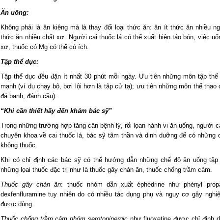
Ăn uống:
Không phải là ăn kiêng mà là thay đổi loại thức ăn: ăn ít thức ăn nhiều n
thức ăn nhiều chất xơ. Người cai thuốc lá có thể xuất hiện táo bón, việc 
xơ, thuốc có Mg có thể có ích.
Tập thể dục:
Tập thể dục đều đặn ít nhất 30 phút mỗi ngày. Ưu tiên những môn tập th
mạnh (ví dụ chạy bộ, bơi lội hơn là tập cử tạ); ưu tiên những môn thể thao 
đá banh, đánh cầu).
“Khi cần thiết hãy đến khám bác sỹ”
Trong những trường hợp tăng cân bệnh lý, rối lọan hành vi ăn uống, người c
chuyên khoa về cai thuốc lá, bác sỹ tâm thần và dinh duỡng để có những c
không thuốc.
Khi có chỉ định các bác sỹ có thể hướng dẫn những chế độ ăn uống tập 
những lọai thuốc đặc trị như là thuốc gây chán ăn, thuốc chống trầm cảm.
Thuốc gây chán ăn
: thuốc nhóm dẫn xuất éphédrine như phényl propa
dexfenfluramine tuy nhiên do có nhiều tác dụng phụ và nguy cơ gây nghi
được dùng.
Thuốc chống trầm cảm nhóm serotoninergic
như fluoxetine được chỉ định d