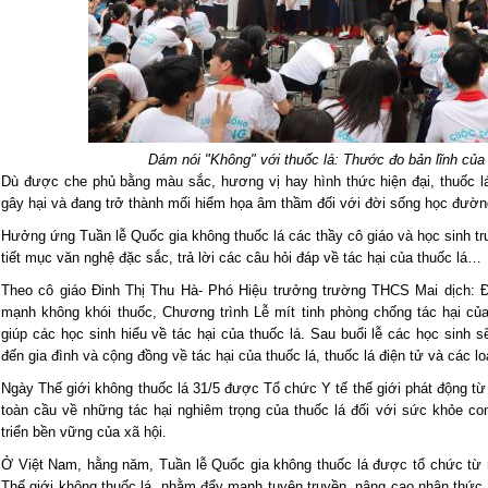
Dám nói "Không" với thuốc lá: Thước đo bản lĩnh của 
Dù được che phủ bằng màu sắc, hương vị hay hình thức hiện đại, thuốc l
gây hại và đang trở thành mối hiểm họa âm thầm đối với đời sống học đườn
Hưởng ứng Tuần lễ Quốc gia không thuốc lá các thầy cô giáo và học sinh t
tiết mục văn nghệ đặc sắc, trả lời các câu hỏi đáp về tác hại của thuốc lá…
Theo cô giáo Đinh Thị Thu Hà- Phó Hiệu trưởng trường THCS Mai dịch: 
mạnh không khói thuốc, Chương trình Lễ mít tinh phòng chống tác hại củ
giúp các học sinh hiểu về tác hại của thuốc lá. Sau buổi lễ các học sinh s
đến gia đình và cộng đồng về tác hại của thuốc lá, thuốc lá điện tử và các lo
Ngày Thế giới không thuốc lá 31/5 được Tổ chức Y tế thế giới phát động 
toàn cầu về những tác hại nghiêm trọng của thuốc lá đối với sức khỏe c
triển bền vững của xã hội.
Ở Việt Nam, hằng năm, Tuần lễ Quốc gia không thuốc lá được tổ chức từ 
Thế giới không thuốc lá, nhằm đẩy mạnh tuyên truyền, nâng cao nhận thức 