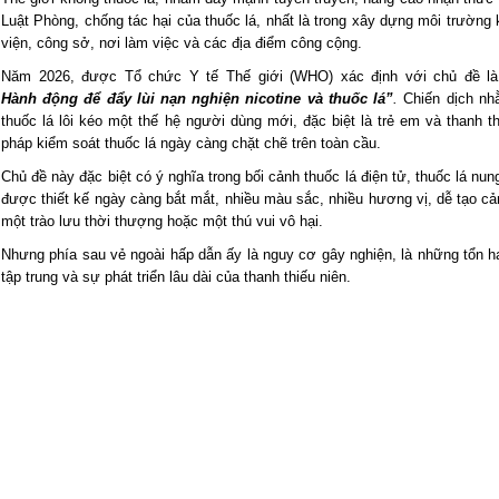
Luật Phòng, chống tác hại của thuốc lá, nhất là trong xây dựng môi trường 
viện, công sở, nơi làm việc và các địa điểm công cộng.
Năm 2026, được Tổ chức Y tế Thế giới (WHO) xác định với chủ đề l
Hành động để đẩy lùi nạn nghiện nicotine và thuốc lá”
.
Chiến dịch nh
thuốc lá lôi kéo một thế hệ người dùng mới, đặc biệt là trẻ em và thanh th
pháp kiểm soát thuốc lá ngày càng chặt chẽ trên toàn cầu.
Chủ đề này đặc biệt có ý nghĩa trong bối cảnh thuốc lá điện tử, thuốc lá n
được thiết kế ngày càng bắt mắt, nhiều màu sắc, nhiều hương vị, dễ tạo 
một trào lưu thời thượng hoặc một thú vui vô hại.
Nhưng phía sau vẻ ngoài hấp dẫn ấy là nguy cơ gây nghiện, là những tổn hạ
tập trung và sự phát triển lâu dài của thanh thiếu niên.