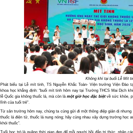
Không khí tại buổi Lễ Mít ti
Phát biểu tại Lễ mít tinh, TS Nguyễn Khắc Toàn- Viện trưởng Viện Đào 
khoa học khẳng định: “buổi mít tinh hôm nay tại Trường THCS Mai Dịch k
lễ Quốc gia không thuốc lá, mà còn là
một giờ học đặc biệt
về sức khỏe, ph
lĩnh của tuổi trẻ".
Từ sân trường hôm nay, chúng ta cùng gửi đi một thông điệp giản dị nhưng
thuốc lá điện tử, thuốc lá nung nóng; hãy cùng nhau xây dựng trường học 
khói thuốc”.
Tuổi học trò là quãng thời gian đẹp để mỗi người bồi đắp tri thức, nhân 