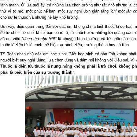
lành mạnh. Ở lứa tuổi ấy, có những lựa chọn tưởng như rất nhỏ nhưng lại có
thử vì tò mò, một phút nể bạn, một suy nghĩ đơn giản rằng
“chỉ một lần c
cho sự lệ thuộc và những hệ lụy khó lường.
Bởi vậy, điều quan trọng đối với các em không chỉ là biết thuốc lá có hại, m
để từ chối. Từ chối khi bị bạn bè rủ rê; từ chối trước những lời quảng cáo h
đó coi việc
“dùng thử cho biết”
là chuyện bình thường và từ chối cả quan 
thuốc lá điện tử là cách thể hiện sự sành điệu, trưởng thành hay cá tính.
TS Toàn nhắn nhủ các em học sinh: “Một học sinh có bản lĩnh không phải
người biết suy nghĩ đúng, lựa chọn đúng và dám nói không với điều sai. Vì 
T
huốc lá điện tử, thuốc lá nung nóng không phải là trò chơi, không p
phải là biểu hiện của sự trưởng thành"
.