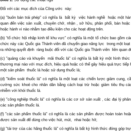
Đối với các mục đích của Công ước này:
(a) "buôn bán trái phép" có nghĩa là bất kỳ việc hành nghề hoặc một hàn
quan đến việc sản xuất, chuyên chở, nhận , sở hữu, phân phối, bán hoặ
hoặc hành vi nào nhằm tạo điều kiện cho các hoạt động trên.
(b) “tổ chức hội nhập kinh tế khu vực” có nghĩa là một tổ chức bao gồm cá
chức này các Quốc gia Thành viên đã chuyển giao năng lực trong một loạ
ra những quyết định ràng buộc đối với các Quốc gia Thành viên liên quan 
(c) "quảng cáo và khuyến mãi thuốc lá" có nghĩa là bất kỳ một hình thức
thương mại nào với mục đích, hiệu quả hoặc có thể gây hiệu quả trực tiếp
một sản phẩm thuốc lá hoặc sử dụng thuốc lá;
(d) "kiểm soát thuốc lá" có nghĩa là một loạt các chiến lược giảm cung, c
cường sức khoẻ cho nhân dân bằng cách loại trừ hoặc giảm tiêu thụ cá
nhiễm với khói thuốc lá.
(e) "công nghiệp thuốc lá" có nghĩa là các cơ sở sản xuất , các đại lý ph
các sản phẩm thuốc lá.
(f) "các sản phẩm thuốc lá" có nghĩa là các sản phẩm được hoàn toàn hoặc
được sản xuất để dùng cho việc hút, mút, nhai hoặc hít;
(g) "tài trợ của các hãng thuốc lá" có nghĩa là bất kỳ hình thức đóng góp tr