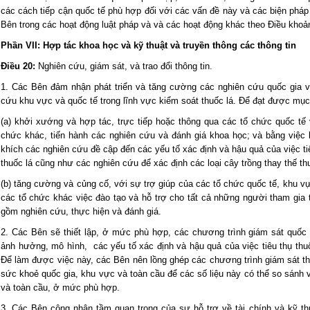
các cách tiếp cận quốc tế phù hợp đối với các vấn đề này và các biện pháp
Bên trong các hoạt động luật pháp và và các hoạt động khác theo Điều khoả
Phần VII: Hợp tác khoa học và kỹ thuật và truyền thông các thông tin
Điều 20:
Nghiên cứu, giám sát, và trao đổi thông tin.
1. Các Bên đảm nhận phát triển và tăng cường các nghiên cứu quốc gia v
cứu khu vực và quốc tế trong lĩnh vực kiểm soát thuốc lá. Để đạt được mục
(a) khởi xướng và hợp tác, trực tiếp hoặc thông qua các tổ chức quốc t
chức khác, tiến hành các nghiên cứu và đánh giá khoa học; và bằng việ
khích các nghiên cứu đề cập đến các yếu tố xác định và hậu quả của việc ti
thuốc lá cũng như các nghiên cứu để xác định các loại cây trồng thay thế th
(b) tăng cường và củng cố, với sự trợ giúp của các tổ chức quốc tế, khu v
các tổ chức khác việc đào tạo và hỗ trợ cho tất cả những người tham gia 
gồm nghiên cứu, thực hiện và đánh giá.
2. Các Bên sẽ thiết lập, ở mức phù hợp, các chương trình giám sát quốc
ảnh hưởng, mô hình, các yếu tố xác định và hậu quả của việc tiêu thụ thuố
Để làm được việc này, các Bên nên lồng ghép các chương trình giám sát th
sức khoẻ quốc gia, khu vực và toàn cầu để các số liệu này có thể so sánh
và toàn cầu, ở mức phù hợp.
3. Các Bên công nhận tầm quan trọng của sự hỗ trợ về tài chính và kỹ th