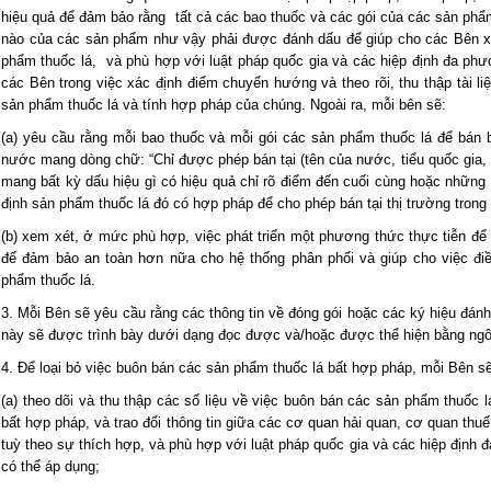
hiệu quả để đảm bảo rằng tất cả các bao thuốc và các gói của các sản phẩm
nào của các sản phẩm như vậy phải được đánh dấu để giúp cho các Bên 
phẩm thuốc lá, và phù hợp với luật pháp quốc gia và các hiệp định đa p
các Bên trong việc xác định điểm chuyển hướng và theo rõi, thu thập tài l
sản phẩm thuốc lá và tính hợp pháp của chúng. Ngoài ra, mỗi bên sẽ:
(a) yêu cầu rằng mỗi bao thuốc và mỗi gói các sản phẩm thuốc lá để bán b
nước mang dòng chữ: “Chỉ được phép bán tại (tên của nước, tiểu quốc gia,
mang bất kỳ dấu hiệu gì có hiệu quả chỉ rõ điểm đến cuối cùng hoặc những
định sản phẩm thuốc lá đó có hợp pháp để cho phép bán tại thị trường tron
(b) xem xét, ở mức phù hợp, việc phát triển một phương thức thực tiễn để 
để đảm bảo an toàn hơn nữa cho hệ thống phân phối và giúp cho việc điề
phẩm thuốc lá.
3. Mỗi Bên sẽ yêu cầu rằng các thông tin về đóng gói hoặc các ký hiệu đán
này sẽ được trình bày dưới dạng đọc được và/hoặc được thể hiện bằng ng
4. Để loại bỏ việc buôn bán các sản phẩm thuốc lá bất hợp pháp, mỗi Bên sẽ
(a) theo dõi và thu thập các số liệu về việc buôn bán các sản phẩm thuốc 
bất hợp pháp, và trao đổi thông tin giữa các cơ quan hải quan, cơ quan th
tuỳ theo sự thích hợp, và phù hợp với luật pháp quốc gia và các hiệp địn
có thể áp dụng;