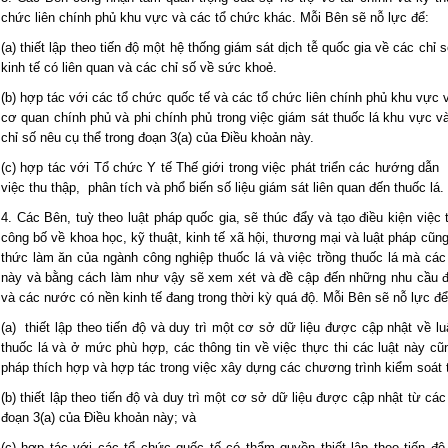
chức liên chính phủ khu vực và các tổ chức khác. Mỗi Bên sẽ nỗ lực để:
(a) thiết lập theo tiến độ một hệ thống giám sát dịch tễ quốc gia về các chỉ s
kinh tế có liên quan và các chỉ số về sức khoẻ.
(b) hợp tác với các tổ chức quốc tế và các tổ chức liên chính phủ khu vự
cơ quan chính phủ và phi chính phủ trong việc giám sát thuốc lá khu vực và
chỉ số nêu cụ thể trong đoạn 3(a) của Điều khoản này.
(c) hợp tác với Tổ chức Y tế Thế giới trong việc phát triển các hướng dẫ
việc thu thập, phân tích và phổ biến số liệu giám sát liên quan đến thuốc lá.
4. Các Bên, tuỳ theo luật pháp quốc gia, sẽ thúc đẩy và tạo điều kiện việc
công bố về khoa học, kỹ thuật, kinh tế xã hội, thương mại và luật pháp cũn
thức làm ăn của ngành công nghiệp thuốc lá và việc trồng thuốc lá mà cá
này và bằng cách làm như vậy sẽ xem xét và đề cập đến những nhu cầu đặ
và các nước có nền kinh tế đang trong thời kỳ quá độ. Mỗi Bên sẽ nỗ lực để
(a) thiết lập theo tiến độ và duy trì một cơ sở dữ liệu được cập nhật về l
thuốc lá và ở mức phù hợp, các thông tin về việc thực thi các luật này cũ
pháp thích hợp và hợp tác trong việc xây dựng các chương trình kiểm soát 
(b) thiết lập theo tiến độ và duy trì một cơ sở dữ liệu được cập nhật từ c
đoạn 3(a) của Điều khoản này; và
(c) hợp tác với các tổ chức quốc tế có thẩm quyền thiết lập theo tiến độ