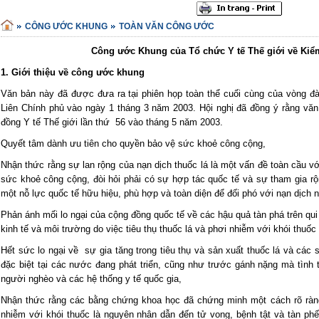
CÔNG ƯỚC KHUNG
TOÀN VĂN CÔNG ƯỚC
Công ước Khung của Tổ chức Y tế Thế giới về Kiể
1. Giới thiệu về công ước khung
Văn bản này đã được đưa ra tại phiên họp toàn thể cuối cùng của vòng
Liên Chính phủ vào ngày 1 tháng 3 năm 2003. Hội nghị đã đồng ý rằng vă
đồng Y tế Thế giới lần thứ 56 vào tháng 5 năm 2003.
Quyết tâm dành ưu tiên cho quyền bảo vệ sức khoẻ công cộng,
Nhận thức rằng sự lan rộng của nạn dịch thuốc lá là một vấn đề toàn cầu v
sức khoẻ công cộng, đòi hỏi phải có sự hợp tác quốc tế và sự tham gia rộ
một nỗ lực quốc tế hữu hiệu, phù hợp và toàn diện để đối phó với nạn dịch n
Phản ánh mối lo ngại của cộng đồng quốc tế về các hậu quả tàn phá trên qui
kinh tế và môi trường do việc tiêu thụ thuốc lá và phơi nhiễm với khói thuốc 
Hết sức lo ngại về sự gia tăng trong tiêu thụ và sản xuất thuốc lá và các 
đặc biệt tại các nước đang phát triển, cũng như trước gánh nặng mà tình t
người nghèo và các hệ thống y tế quốc gia,
Nhận thức rằng các bằng chứng khoa học đã chứng minh một cách rõ ràng
nhiễm với khói thuốc là nguyên nhân dẫn đến tử vong, bệnh tật và tàn ph