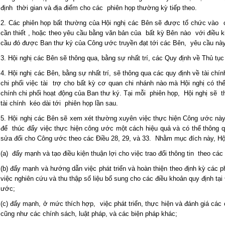
định thời gian và địa điểm cho các phiên họp thường kỳ tiếp theo.
2. Các phiên họp bất thường của Hội nghị các Bên sẽ được tổ chức vào 
cần thiết , hoặc theo yêu cầu bằng văn bản của bất kỳ Bên nào với điều ki
cầu đó được Ban thư ký của Công ước truyền đạt tới các Bên, yêu cầu nà
3. Hội nghị các Bên sẽ thông qua, bằng sự nhất trí, các Quy định về Thủ tục 
4. Hội nghị các Bên, bằng sự nhất trí, sẽ thông qua các quy định về tài c
chi phối việc tài trợ cho bất kỳ cơ quan chi nhánh nào mà Hội nghị có th
chính chi phối hoạt động của Ban thư ký. Tại mỗi phiên họp, Hội nghị sẽ 
tài chính kéo dài tới phiên họp lần sau.
5. Hội nghị các Bên sẽ xem xét thường xuyên việc thực hiện Công ước này 
để thúc đẩy việc thực hiện công ước một cách hiệu quả và có thể thông q
sửa đổi cho Công ước theo các Điều 28, 29, và 33. Nhằm mục đích này, Hội
(a) đẩy mạnh và tạo điều kiện thuận lợi cho việc trao đổi thông tin theo các
(b) đẩy mạnh và hướng dẫn việc phát triển và hoàn thiện theo định kỳ các
việc nghiên cứu và thu thập số liệu bổ sung cho các điều khoản quy định tại
ước;
(c) đẩy mạnh, ở mức thích hợp, việc phát triển, thực hiện và đánh giá các
cũng như các chính sách, luật pháp, và các biện pháp khác;