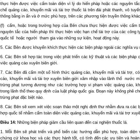
thực hiện được việc cấm toàn diện vì lý do hiến pháp hoặc các nguyên tắc
chế quảng cáo, khuyến mãi và tài trợ thuốc lá trên đài phát thanh, vô tuyế
thông bằng in ấn và ở mức phù hợp, trên các phương tiện truyền thông khác
(f) cấm, hoặc trong trường hợp của Bên chưa thực hiện được việc cấm to
nguyên tắc của hiến pháp thì thực hiện việc hạn chế tài trợ của các công t
quốc tế hoặc người tham gia vào những sự kiện, hoạt động này.
5. Các Bên được khuyến khích thực hiện các biện pháp ngoài các nghĩa vụ 
6. Các Bên sẽ hợp tác trong việc phát triển các kỹ thuật và các biện pháp c
việc quảng cáo xuyên biên giới.
7. Các Bên đã cấm một số hình thức quảng cáo, khuyến mãi và tài trợ, c
cáo, khuyến mãi và tài trợ xuyên biên giới xâm nhập vào lãnh thổ nước m
trừng phạt tương đương như các trường hợp vi phạm việc quảng cáo, khu
trong lãnh thổ theo quy định của luật pháp quốc gia. Đoạn này không phê c
trừng phạt đặc biệt nào.
8. Các Bên sẽ xem xét việc soạn thảo một nghị định thư nhằm đưa ra các 
hợp quốc tế nhằm cấm toàn diện việc quảng cáo, khuyến mãi và tài trợ xuyên
Điều 14:
Những biện pháp giảm cầu liên quan đến cai nghiện thuốc lá.
1. Mỗi Bên sẽ phát triển và phổ biến các hướng dẫn phù hợp, toàn diện 
chứng cứ khoa học và các thực hành tốt, có tính đến các ưu tiên và hoàn 