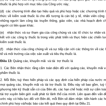
thuốc lá phù hợp với mục tiêu của Công ước này;
(d) các chương trình đào tạo hiệu quả và phù hợp hoặc các chương trình
thức về kiểm soát thuốc lá cho đối tượng là cán bộ y tế, nhân viên cộng 
những người làm công tác truyền thông, giáo viên, các nhà hoạch định c
người có liên quan khác.
(e) nhận thức và sự tham gia của công chúng và các tổ chức tư nhân và 
kết với các công ty thuốc lá trong việc phát triển và thực hiện các chiến 
kiểm soát thuốc lá.
(f) nhận thức của công chúng về và sự tiếp cận với các thông tin về các 
tế và môi trường của việc sản xuất và tiêu thụ thuốc lá.
Điều 13:
Quảng cáo, khuyến mãi và tài trợ thuốc lá
1. Các Bên nhận thức rằng cấm toàn diện đối với quảng cáo, khuyến mãi và
phẩm thuốc lá.
2. Mỗi Bên, tuỳ theo hiến pháp và các quy định của hiến pháp của nước 
mọi quảng cáo, khuyến mãi và tài trợ thuốc lá. Điều này sẽ bao gồm, tuỳ
phương tiện kỹ thuật sẵn có của Bên đó, các hạn chế hoặc một sự cấm toà
tài trợ xuyên biên giới xuất phát từ lãnh thổ của mình. Liên quan đến vấn 
ước này có hiệu lực đối với Bên đó, mỗi Bên sẽ đảm nhận tiến hành các h
chính phù hợp và/hoặc báo cáo kết quả theo quy định tại Điều 21.