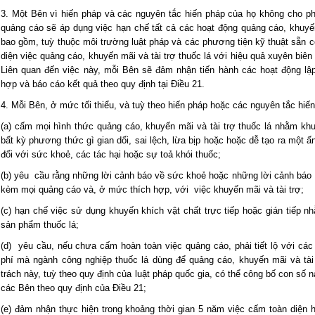
3. Một Bên vì hiến pháp và các nguyên tắc hiến pháp của họ không cho ph
quảng cáo sẽ áp dụng việc hạn chế tất cả các hoạt động quảng cáo, khuyến
bao gồm, tuỳ thuộc môi trường luật pháp và các phương tiện kỹ thuật sẵn 
diện việc quảng cáo, khuyến mãi và tài trợ thuốc lá với hiệu quả xuyên biên
Liên quan đến việc này, mỗi Bên sẽ đảm nhận tiến hành các hoạt động lậ
hợp và báo cáo kết quả theo quy định tại Điều 21.
4. Mỗi Bên, ở mức tối thiểu, và tuỳ theo hiến pháp hoặc các nguyên tắc 
(a) cấm mọi hình thức quảng cáo, khuyến mãi và tài trợ thuốc lá nhằm k
bất kỳ phương thức gì gian dối, sai lệch, lừa bịp hoặc hoặc dễ tạo ra một ấ
đối với sức khoẻ, các tác hại hoặc sự toả khói thuốc;
(b) yêu cầu rằng những lời cảnh báo về sức khoẻ hoặc những lời cảnh báo 
kèm mọi quảng cáo và, ở mức thích hợp, với việc khuyến mãi và tài trợ;
(c) hạn chế việc sử dụng khuyến khích vật chất trực tiếp hoặc gián tiếp
sản phẩm thuốc lá;
(d) yêu cầu, nếu chưa cấm hoàn toàn việc quảng cáo, phải tiết lộ với các
phí mà ngành công nghiệp thuốc lá dùng để quảng cáo, khuyến mãi và tà
trách này, tuỳ theo quy định của luật pháp quốc gia, có thể công bố con số n
các Bên theo quy định của Điều 21;
(e) đảm nhận thực hiện trong khoảng thời gian 5 năm việc cấm toàn diện