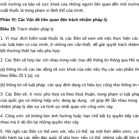
môi trường và bảo vệ sức khoẻ của những người liên quan đến môi trường
xuất thuốc lá trong phạm vi lãnh thổ của mình.
Phần VI: Các Vấn đề liên quan đến trách nhiệm pháp lý
Điều 19:
Trách nhiệm pháp lý
1. Vì mục đích kiểm soát thuốc lá, các Bên sẽ xem xét việc thực hiện c
các luật hiện có của mình, ở những nơi cần thiết, để giải quyết trách nhi
bồi thường thiệt hại nếu phù hợp.
2. Các Bên sẽ hợp tác với nhau trong việc trao đổi thông tin thông qua Hội
(a) thông tin về các tác động về sức khoẻ của việc tiêu thụ các sản phẩm th
theo Điều 20.3 (a); và
(b) thông tin về luật pháp, các quy định đang có hiệu lực cũng như thông tin
3. Các Bên sẽ, ở mức phù hợp và theo thoả thuận, trong phạm vi luật phá
của quốc gia và những hiệp ước đang áp dụng, sẽ giúp đỡ lẫn nhau trong cá
nhiệm pháp lý dân sự và hình sự nhất quán với công ước này.
4. Công ước sẽ không làm ảnh hưởng hoặc hạn chế bất kỳ quyền tiếp cận
nhau mà ở đó tồn tại những quyền như vậy.
5. Hội nghị các Bên có thể xem xét, nếu có thể, tại một thời điểm sớm, c
tiến hành tại các diễn đàn quốc tế phù hợp, nếu có thể, những vấn đề liên