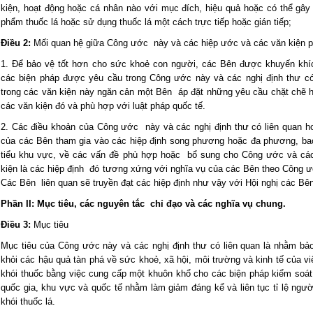
kiện, hoạt động hoặc cá nhân nào với mục đích, hiệu quả hoặc có thể gâ
phẩm thuốc lá hoặc sử dụng thuốc lá một cách trực tiếp hoặc gián tiếp;
Điều 2:
Mối quan hệ giữa Công ước này và các hiệp ước và các văn kiện p
1. Để bảo vệ tốt hơn cho sức khoẻ con người, các Bên được khuyến khíc
các biện pháp được yêu cầu trong Công ước này và các nghị định thư có 
trong các văn kiện này ngăn cản một Bên áp đặt những yêu cầu chặt chẽ 
các văn kiện đó và phù hợp với luật pháp quốc tế.
2. Các điều khoản của Công ước này và các nghị định thư có liên quan 
của các Bên tham gia vào các hiệp định song phương hoặc đa phương, ba
tiểu khu vực, về các vấn đề phù hợp hoặc bổ sung cho Công ước và các n
kiện là các hiệp định đó tương xứng với nghĩa vụ của các Bên theo Công ư
Các Bên liên quan sẽ truyền đạt các hiệp định như vậy với Hội nghị các Bê
Phần II: Mục tiêu, các nguyên tắc chỉ đạo và các nghĩa vụ chung.
Điều 3:
Mục tiêu
Mục tiêu của Công ước này và các nghị định thư có liên quan là nhằm bảo
khỏi các hậu quả tàn phá về sức khoẻ, xã hội, môi trường và kinh tế của vi
khói thuốc bằng việc cung cấp một khuôn khổ cho các biện pháp kiểm soát
quốc gia, khu vực và quốc tế nhằm làm giảm đáng kể và liên tục tỉ lệ ngư
khói thuốc lá.