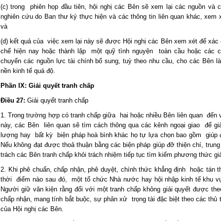
(c) trong phiên họp đầu tiên, hội nghị các Bên sẽ xem lại các nguồn và 
nghiên cứu do Ban thư ký thực hiện và các thông tin liên quan khác, xem x
và
(d) kết quả của việc xem lại này sẽ được Hội nghị các Bên xem xét để xác
chế hiện nay hoặc thành lập một quỹ tình nguyện toàn cầu hoặc các 
chuyển các nguồn lực tài chính bổ sung, tuỳ theo nhu cầu, cho các Bên l
nền kinh tế quá độ.
Phần IX: Giải quyết tranh chấp
Điều 27:
Giải quyết tranh chấp
1. Trong trường hợp có tranh chấp giữa hai hoặc nhiều Bên liên quan đến 
này, các Bên liên quan sẽ tìm cách thông qua các kênh ngoại giao để gi
lượng hay bất kỳ biện pháp hoà bình khác họ tự lựa chọn bao gồm giúp đỡ 
Nếu không đạt được thoả thuận bằng các biện pháp giúp đỡ thiện chí, trung
trách các Bên tranh chấp khỏi trách nhiệm tiếp tục tìm kiếm phương thức giả
2. Khi phê chuẩn, chấp nhận, phê duyệt, chính thức khẳng định hoặc tán
thời điểm nào sau đó, một tổ chức Nhà nước hay hội nhập kinh tế khu vự
Người giữ văn kiện rằng đối với một tranh chấp không giải quyết được t
chấp nhận, mang tính bắt buộc, sự phân xử trọng tài đặc biệt theo các thủ 
của Hội nghị các Bên.