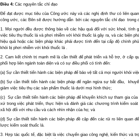
Điều 4:
Các nguyên tắc chỉ đạo
Để đạt được mục tiêu của Công ước này và các nghị định thư có liên quan
công ước, các Bên sẽ được hướng dẫn bởi các nguyên tắc chỉ đạo trong 
1. Mọi người đều được thông báo về các hậu quả đối với sức khoẻ, tính 
việc tiêu thụ thuốc lá và phơi nhiễm với khói thuốc lá gây ra, và các biện p
hiệu quả hoặc các biện pháp khác phải được tính đến tại cấp độ chính ph
khỏi bị phơi nhiễm với khói thuốc lá .
2. Cam kết chính trị mạnh mẽ là cần thiết để phát triển và hỗ trợ, ở cấp q
phối hợp liên ngành toàn diện và có sự điều phối có tính đến:
(a) Sự cần thiết tiến hành các biện pháp để bảo vệ tất cả mọi người khỏi việc
(b) Sự cần thiết tiến hành các biện pháp để ngăn ngừa sự bắt đầu, khuyế
giảm việc tiêu thụ các sản phẩm thuốc lá dưới mọi hình thức;
(c) Sự cần thiết tiến hành các biện pháp để khuyến khích sự tham gia củ
xứ trong việc phát triển, thực hiện và đánh giá các chương trình kiểm so
xã hội đối với nhu cầu và cách nhìn nhận của họ; và
(d) Sự cần thiết tiến hành các biện pháp đề cập đến các rủi ro liên quan đế
lược kiểm soát thuốc lá.
3. Hợp tác quốc tế, đặc biệt là việc chuyển giao công nghệ, kiến thức và tr