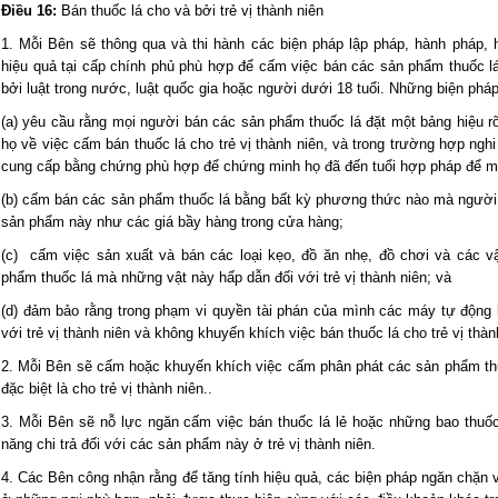
Điều 16:
Bán thuốc lá cho và bởi trẻ vị thành niên
1. Mỗi Bên sẽ thông qua và thi hành các biện pháp lập pháp, hành pháp,
hiệu quả tại cấp chính phủ phù hợp để cấm việc bán các sản phẩm thuốc l
bởi luật trong nước, luật quốc gia hoặc người dưới 18 tuổi. Những biện phá
(a) yêu cầu rằng mọi người bán các sản phẩm thuốc lá đặt một bảng hiệu rõ
họ về việc cấm bán thuốc lá cho trẻ vị thành niên, và trong trường hợp ng
cung cấp bằng chứng phù hợp để chứng minh họ đã đến tuổi hợp pháp để mu
(b) cấm bán các sản phẩm thuốc lá bằng bất kỳ phương thức nào mà người m
sản phẩm này như các giá bầy hàng trong cửa hàng;
(c) cấm việc sản xuất và bán các loại kẹo, đồ ăn nhẹ, đồ chơi và các 
phẩm thuốc lá mà những vật này hấp dẫn đối với trẻ vị thành niên; và
(d) đảm bảo rằng trong phạm vi quyền tài phán của mình các máy tự động 
với trẻ vị thành niên và không khuyến khích việc bán thuốc lá cho trẻ vị thàn
2. Mỗi Bên sẽ cấm hoặc khuyến khích việc cấm phân phát các sản phẩm th
đặc biệt là cho trẻ vị thành niên..
3. Mỗi Bên sẽ nỗ lực ngăn cấm việc bán thuốc lá lẻ hoặc những bao thuố
năng chi trả đối với các sản phẩm này ở trẻ vị thành niên.
4. Các Bên công nhận rằng để tăng tính hiệu quả, các biện pháp ngăn chặn vi