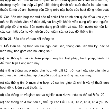
thường xuyên thu thập và phổ biến thông tin về sản xuất thuốc lá, các hoạ
thuốc lá mà có ảnh hưởng đến Công ước này hoặc các hoạt động kiểm soát 
5. Các Bên nên hợp tác với các tổ chức liên chính phủ quốc tế và khu vực v
mà họ là thành viên để thúc đẩy và khuyến khích việc cung cấp các nguồn 
để giúp đỡ cho các Bên nước đang phát triển và các Bên nước có nền kin
các cam kết của họ về nghiên cứu, giám sát và trao đổi thông tin.
Điều 21:
Báo cáo và trao đổi thông tin
1. Mỗi Bên sẽ đệ trình lên Hội nghị các Bên, thông qua Ban thư ký, các b
ước này, bao gồm các nội dung sau:
(a) các thông tin về các biện pháp mang tính luật pháp, hành pháp, hành c
để thực hiện Công ước này.
(b) những thông tin, ở mức phù hợp, về bất kỳ trở ngại hoặc rào cản nào gặ
ước và các biện pháp áp dụng để vượt qua những rào cản này.
(c) các thông tin, ở mức phù hợp, về sự trợ giúp tài chính và kỹ thuật 
hoạt động kiểm soát thuốc lá.
(d) các thông tin về giám sát và nghiên cứu được nêu cụ thể tại Điều 20;
(e) các thông tin được nêu cụ thể tại các Điều 6.3, 13.2, 13.3, 13.4 (d), 15.