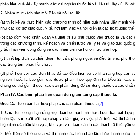
pháp hiệu quả để đẩy mạnh việc cai nghiện thuốc lá và điều trị đầy đủ đối vớ
2. Nhằm mục đích này mỗi Bên sẽ nỗ lực để:
(a) thiết kế và thực hiện các chương trình có hiệu quả nhằm đẩy mạnh việc
như các cơ sở giáo dục, y tế, nơi làm việc và nơi diễn ra các hoạt động thể 
(b) bao gồm việc chẩn đoán và điều trị sự phụ thuộc vào thuốc lá và các 
trong các chương trình, kế hoạch và chiến lược về y tế và giáo dục quốc 
y tế, nhân viên cộng đồng và các nhân viên xã hội ở mức phù hợp;
(c) thiết lập dịch vụ chẩn đoán, tư vấn, phòng ngừa và điều trị việc phụ th
các trung tâm phục hồi chức;
(d) phối hợp với các Bên khác để tạo điều kiện về có khả năng tiếp cận và 
nghiện thuốc lá bao gồm các dược phẩm theo quy định tại Điều 22. Các
chúng có thể gồm thuốc, các sản phẩm dùng để sử dụng thuốc và các chất d
Phần IV: Các biện pháp liên quan đến giảm cung cấp thuốc lá.
Điều 15:
Buôn bán bất hợp pháp các sản phẩm thuốc lá
[2]
1. Các Bên công nhận rằng việc loại bỏ mọi hình thức buôn bán bất hợp
buôn lậu, sản xuất bất hợp pháp và làm giả, và việc phát triển và thi hành 
hiệp định của tiểu khu vực, khu vực và toàn cầu là các thành tố thiết yếu c
2. Mỗi Bên sẽ thông qua và thi hành các biện pháp lập pháp, hành pháp,