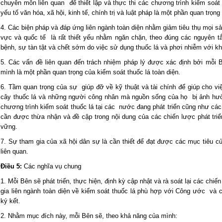
chuyên môn liên quan để thiết lập và thực thi các chương trình kiểm soát 
yếu tố văn hóa, xã hội, kinh tế, chính trị và luật pháp là một phần quan trọn
4. Các biện pháp và đáp ứng liên ngành toàn diện nhằm giảm tiêu thụ mọi 
vực và quốc tế là rất thiết yếu nhằm ngăn chặn, theo đúng các nguyên t
bệnh, sự tàn tật và chết sớm do việc sử dụng thuốc lá và phơi nhiễm với khó
5. Các vấn đề liên quan đến trách nhiệm pháp lý được xác định bởi mỗi 
mình là một phần quan trọng của kiểm soát thuốc lá toàn diện.
6. Tầm quan trọng của sự giúp đỡ về kỹ thuật và tài chính để giúp cho vi
cây thuốc lá và những người công nhân mà nguồn sống của họ bị ảnh hư
chương trình kiếm soát thuốc lá tại các nước đang phát triển cũng như cá
cần được thừa nhận và đề cập trong nội dung của các chiến lược phát triể
vững.
7. Sự tham gia của xã hội dân sự là cần thiết để đạt được các mục tiêu 
liên quan.
Điều 5:
Các nghĩa vụ chung
1. Mỗi Bên sẽ phát triển, thực hiện, định kỳ cập nhật và rà soát lại các chi
gia liên ngành toàn diện về kiểm soát thuốc lá phù hợp với Công ước và 
ký kết.
2. Nhằm mục đích này, mỗi Bên sẽ, theo khả năng của mình: