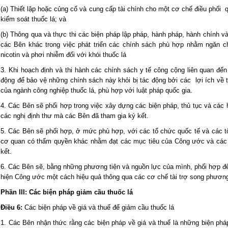
(a) Thiết lập hoặc củng cố và cung cấp tài chính cho một cơ chế điều phối
kiểm soát thuốc lá; và
(b) Thông qua và thực thi các biện pháp lập pháp, hành pháp, hành chính 
các Bên khác trong việc phát triển các chính sách phù hợp nhằm ngăn ch
nicotin và phơi nhiễm đối với khói thuốc lá
3. Khi hoạch định và thi hành các chính sách y tế công cộng liên quan đế
động để bảo vệ những chính sách này khỏi bị tác động bởi các lợi ích về 
của ngành công nghiệp thuốc lá, phù hợp với luật pháp quốc gia.
4. Các Bên sẽ phối hợp trong việc xây dựng các biện pháp, thủ tục và cá
các nghị định thư mà các Bên đã tham gia ký kết.
5. Các Bên sẽ phối hợp, ở mức phù hợp, với các tổ chức quốc tế và các t
cơ quan có thẩm quyền khác nhằm đạt các mục tiêu của Công ước và các 
kết.
6. Các Bên sẽ, bằng những phương tiện và nguồn lực của mình, phối hợp để
hiện Công ước một cách hiệu quả thông qua các cơ chế tài trợ song phươn
Phần III: Các biện pháp giảm cầu thuốc lá
Điều 6:
Các biện pháp về giá và thuế để giảm cầu thuốc lá
1. Các Bên nhận thức rằng các biện pháp về giá và thuế là những biện phá