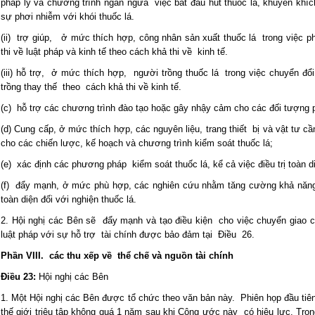
pháp lý và chương trình ngăn ngừa việc bắt đầu hút thuốc lá, khuyến khí
sự phơi nhiễm với khói thuốc lá.
(ii) trợ giúp, ở mức thích hợp, công nhân sản xuất thuốc lá trong việc phá
thi về luật pháp và kinh tế theo cách khả thi về kinh tế.
(iii) hỗ trợ, ở mức thích hợp, người trồng thuốc lá trong việc chuyển đ
trồng thay thế theo cách khả thi về kinh tế.
(c) hỗ trợ các chương trình đào tạo hoặc gây nhậy cảm cho các đối tượng 
(d) Cung cấp, ở mức thích hợp, các nguyên liệu, trang thiết bị và vật tư 
cho các chiến lược, kế hoạch và chương trình kiểm soát thuốc lá;
(e) xác định các phương pháp kiểm soát thuốc lá, kể cả việc điều trị toàn di
(f) đẩy mạnh, ở mức phù hợp, các nghiên cứu nhằm tăng cường khả năng c
toàn diện đối với nghiện thuốc lá.
2. Hội nghị các Bên sẽ đẩy mạnh và tạo điều kiện cho việc chuyển giao 
luật pháp với sự hỗ trợ tài chính được bảo đảm tại Điều 26.
Phần VIII. các thu xếp về thể chế và nguồn tài chính
Điều 23:
Hội nghị các Bên
1. Một Hội nghị các Bên được tổ chức theo văn bản này. Phiên họp đầu tiê
thế giới triệu tập không quá 1 năm sau khi Công ước này có hiệu lực. Tron