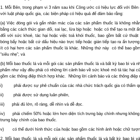
1. Mỗi Bên, trong phạm vi 3 năm sau khi Công ước có hiệu lực đối với Bên 
với luật pháp quốc gia, các biện pháp có hiệu quả để đảm bảo rằng:
(a) Việc đóng gói và gắn nhãn mác của các sản phẩm thuốc lá không nh
bằng các cách thức gian dối, sai lạc, lừa bịp hoặc hoặc có thể tạo ra một ấ
đối với sức khoẻ, tác hại hoặc việc toả khói thuốc, bao gồm bất cứ thuật
bóng bẩy hoặc bất cứ dấu hiệu nào trực tiếp hoặc gián tiếp tạo ra ấn tượn
ít có hại hơn các sản phẩm thuốc lá khác. Những thứ này có thể bao gồm c
“siêu nhẹ”; và
(b) Mỗi bao thuốc lá và mỗi gói các sản phẩm thuốc lá và bất kỳ bao bì và
phẩm như vậy đều phải có những lời cảnh báo về sức khoẻ mô tả tác hại củ
gồm các thông điệp thích hợp khác. Những lời cảnh báo và các thông điệp 
i) phải được sự phê chuẩn của các nhà chức trách quốc gia có thẩm q
ii) phải được sử dụng luân phiên,
iii) phải đủ lớn, rõ ràng, dễ nhìn và dễ đọc.
iv) phải chiếm 50% hoặc lớn hơn diện tích trưng bày chính nhưng không
trưng bày chính của bao thuốc.
v) có thể dưới hình thức của hoặc bao gồm các hình ảnh hoặc chữ tượn
2. Mỗi bao thuốc lá và mỗi gói các sản phẩm thuốc lá và bất kỳ bao bì 