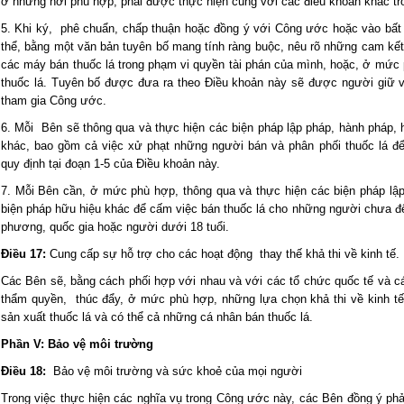
ở những nơi phù hợp, phải được thực hiện cùng với các điều khoản khác t
5. Khi ký, phê chuẩn, chấp thuận hoặc đồng ý với Công ước hoặc vào bất
thể, bằng một văn bản tuyên bố mang tính ràng buộc, nêu rõ những cam k
các máy bán thuốc lá trong phạm vi quyền tài phán của mình, hoặc, ở mứ
thuốc lá. Tuyên bố được đưa ra theo Điều khoản này sẽ được người giữ vă
tham gia Công ước.
6. Mỗi Bên sẽ thông qua và thực hiện các biện pháp lập pháp, hành pháp, 
khác, bao gồm cả việc xử phạt những người bán và phân phối thuốc lá để
quy định tại đoạn 1-5 của Điều khoản này.
7. Mỗi Bên cần, ở mức phù hợp, thông qua và thực hiện các biện pháp lậ
biện pháp hữu hiệu khác để cấm việc bán thuốc lá cho những người chưa đến
phương, quốc gia hoặc người dưới 18 tuổi.
Điều 17:
Cung cấp sự hỗ trợ cho các hoạt động thay thế khả thi về kinh tế.
Các Bên sẽ, bằng cách phối hợp với nhau và với các tổ chức quốc tế và c
thẩm quyền, thúc đẩy, ở mức phù hợp, những lựa chọn khả thi về kinh tế
sản xuất thuốc lá và có thể cả những cá nhân bán thuốc lá.
Phần V: Bảo vệ môi trường
Điều 18:
Bảo vệ môi trường và sức khoẻ của mọi người
Trong việc thực hiện các nghĩa vụ trong Công ước này, các Bên đồng ý phả