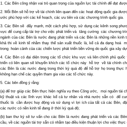
1. Các Bên công nhận vai trò quan trọng của nguồn lực tài chính để đạt đư
2. Mỗi Bên sẽ hỗ trợ về tài chính liên quan đến các hoạt động quốc gia đư
ước phù hợp với các kế hoạch, các ưu tiên và các chương trình quốc gia.
3. Các Bên sẽ đẩy mạnh, một cách phù hợp, sử dụng các kênh song phươ
vực để cung cấp tài trợ cho việc phát triển và tăng cường các chương trì
ngành của các Bên là nước đang phát triển và các Bên là những nền kinh 
khả thi về kinh tế nhằm thay thế sản xuất thuốc là, kể cả đa dạng hoá
trong hoàn cảnh của các chiến lược phát triển bền vững do quốc gia xây dự
4. Các Bên có đại diện trong các tổ chức khu vực và liên chính phủ quốc
triển có liên quan sẽ khuyến khích các tổ chức này hỗ trợ về tài chính c
các Bên là các nước đang trong thời kỳ quá độ để hỗ trợ họ trong thực
không hạn chế các quyền tham gia vào các tổ chức này.
5. Các bên đồng ý rằng:
(a) để trợ giúp các Bên thực hiện nghĩa vụ theo Công ước, mọi nguồn tài ch
kỹ thuật và các lĩnh vực khác kể cả tư nhân và nhà nước sẵn có để cu
thuốc lá cần được huy động và sử dụng vì lợi ích của tất cả các Bên, đặc
các nước có nền kinh tế đang ở thời kỳ quá độ;
(b) ban thư ký sẽ tư vấn cho các Bên là nước đang phát triển và các Bê
cầu, về các nguồn tài trợ sẵn có nhằm tạo điều kiện thuận lợi cho việc thự