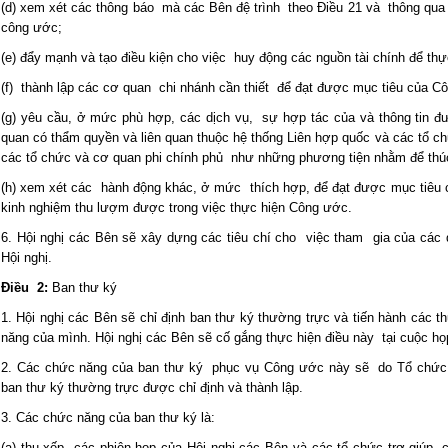
(d) xem xét các thông báo mà các Bên đệ trình theo Điều 21 và thông qua 
công ước;
(e) đẩy mạnh và tạo điều kiện cho việc huy động các nguồn tài chính để t
(f) thành lập các cơ quan chi nhánh cần thiết để đạt được mục tiêu của C
(g) yêu cầu, ở mức phù hợp, các dịch vụ, sự hợp tác của và thông tin đ
quan có thẩm quyền và liên quan thuộc hệ thống Liên hợp quốc và các tổ ch
các tổ chức và cơ quan phi chính phủ như những phương tiện nhằm để thú
(h) xem xét các hành động khác, ở mức thích hợp, để đạt được mục tiêu
kinh nghiệm thu lượm được trong việc thực hiện Công ước.
6. Hội nghị các Bên sẽ xây dựng các tiêu chí cho việc tham gia của các 
Hội nghị.
Điều 2:
Ban thư ký
1. Hội nghị các Bên sẽ chỉ định ban thư ký thường trực và tiến hành các 
năng của mình. Hội nghị các Bên sẽ cố gắng thực hiện điều này tại cuộc họp
2. Các chức năng của ban thư ký phục vụ Công ước này sẽ do Tổ chức Y
ban thư ký thường trực được chỉ định và thành lập.
3. Các chức năng của ban thư ký là:
(a) thu xếp các phiên họp của Hội nghị các Bên và các tổ chức trợ giúp, 