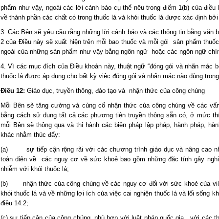
phẩm như vậy, ngoài các lời cảnh báo cụ thể nêu trong điểm 1(b) của điều
về thành phần các chất có trong thuốc lá và khói thuốc lá được xác định bởi
3. Các Bên sẽ yêu cầu rằng những lời cảnh báo và các thông tin bằng văn b
2 của Điều này sẽ xuất hiện trên mỗi bao thuốc và mỗi gói sản phẩm thuốc
ngoài của những sản phẩm như vậy bằng ngôn ngữ hoặc các ngôn ngữ chín
4. Vì các mục đích của Điều khoản này, thuật ngữ “đóng gói và nhãn mác b
thuốc lá được áp dụng cho bất kỳ việc đóng gói và nhãn mác nào dùng trong
Điều 12:
Giáo dục, truyền thông, đào tạo và nhận thức của công chúng
Mỗi Bên sẽ tăng cường và củng cố nhận thức của công chúng về các vấn 
bằng cách sử dụng tất cả các phương tiện truyền thông sẵn có, ở mức t
mỗi Bên sẽ thông qua và thi hành các biện pháp lập pháp, hành pháp, hà
khác nhằm thúc đẩy:
(a) sự tiếp cận rộng rãi với các chương trình giáo dục và nâng cao n
toàn diện về các nguy cơ về sức khoẻ bao gồm những đặc tính gây nghiện
nhiễm với khói thuốc lá;
(b) nhận thức của công chúng về các nguy cơ đối với sức khoẻ của việc 
khói thuốc lá và về những lợi ích của việc cai nghiện thuốc lá và lối sống 
điều 14.2;
(c) sự tiếp cận của công chúng, phù hợp với luật pháp quốc gia, với các th