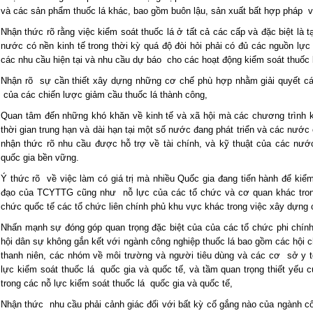
và các sản phẩm thuốc lá khác, bao gồm buôn lậu, sản xuất bất hợp pháp và
Nhận thức rõ rằng việc kiểm soát thuốc lá ở tất cả các cấp và đặc biệt là t
nước có nền kinh tế trong thời kỳ quá độ đòi hỏi phải có đủ các nguồn lực
các nhu cầu hiện tại và nhu cầu dự báo cho các hoạt động kiểm soát thuốc 
Nhận rõ sự cần thiết xây dựng những cơ chế phù hợp nhằm giải quyết các
của các chiến lược giảm cầu thuốc lá thành công,
Quan tâm đến những khó khăn về kinh tế và xã hội mà các chương trình ki
thời gian trung hạn và dài hạn tại một số nước đang phát triển và các nước 
nhận thức rõ nhu cầu được hỗ trợ về tài chính, và kỹ thuật của các nước
quốc gia bền vững.
Ý thức rõ về việc làm có giá trị mà nhiều Quốc gia đang tiến hành để kiểm 
đạo của TCYTTG cũng như nỗ lực của các tổ chức và cơ quan khác tron
chức quốc tế các tổ chức liên chính phủ khu vực khác trong việc xây dựng c
Nhấn mạnh sự đóng góp quan trọng đặc biệt của của các tổ chức phi chính
hội dân sự không gắn kết với ngành công nghiệp thuốc lá bao gồm các hội 
thanh niên, các nhóm về môi trường và người tiêu dùng và các cơ sở y t
lực kiểm soát thuốc lá quốc gia và quốc tế, và tầm quan trọng thiết yếu
trong các nỗ lực kiểm soát thuốc lá quốc gia và quốc tế,
Nhận thức nhu cầu phải cảnh giác đối với bất kỳ cố gắng nào của ngành c