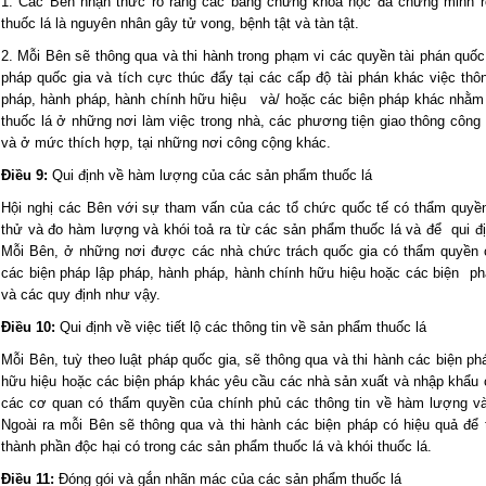
1. Các Bên nhận thức rõ rằng các bằng chứng khoa học đã chứng minh rõ
thuốc lá là nguyên nhân gây tử vong, bệnh tật và tàn tật.
2. Mỗi Bên sẽ thông qua và thi hành trong phạm vi các quyền tài phán quốc
pháp quốc gia và tích cực thúc đẩy tại các cấp độ tài phán khác việc thô
pháp, hành pháp, hành chính hữu hiệu và/ hoặc các biện pháp khác nhằm 
thuốc lá ở những nơi làm việc trong nhà, các phương tiện giao thông công
và ở mức thích hợp, tại những nơi công cộng khác.
Điều 9:
Qui định về hàm lượng của các sản phẩm thuốc lá
Hội nghị các Bên với sự tham vấn của các tổ chức quốc tế có thẩm quyề
thử và đo hàm lượng và khói toả ra từ các sản phẩm thuốc lá và để qui đ
Mỗi Bên, ở những nơi được các nhà chức trách quốc gia có thẩm quyền c
các biện pháp lập pháp, hành pháp, hành chính hữu hiệu hoặc các biện ph
và các quy định như vậy.
Điều 10:
Qui định về việc tiết lộ các thông tin về sản phẩm thuốc lá
Mỗi Bên, tuỳ theo luật pháp quốc gia, sẽ thông qua và thi hành các biện p
hữu hiệu hoặc các biện pháp khác yêu cầu các nhà sản xuất và nhập khẩu c
các cơ quan có thẩm quyền của chính phủ các thông tin về hàm lượng và
Ngoài ra mỗi Bên sẽ thông qua và thi hành các biện pháp có hiệu quả để 
thành phần độc hại có trong các sản phẩm thuốc lá và khói thuốc lá.
Điều 11:
Đóng gói và gắn nhãn mác của các sản phẩm thuốc lá