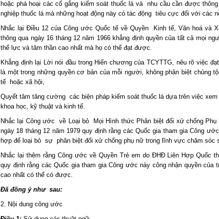
hoặc phá hoại các cố gắng kiểm soát thuốc lá và nhu cầu cần được thông
nghiệp thuốc lá mà những hoạt động này có tác động tiêu cực đối với các nỗ
Nhắc lại Điều 12 của Công ước Quốc tế về Quyền Kinh tế, Văn hoá và X
thông qua ngày 16 tháng 12 năm 1966 khẳng định quyền của tất cả mọi 
thể lực và tâm thần cao nhất mà họ có thể đạt được.
Khẳng định lại Lời nói đầu trong Hiến chương của TCYTTG, nêu rõ việc đ
là một trong những quyền cơ bản của mỗi người, không phân biệt chủng tộc,
tế hoặc xã hội,
Quyết tâm tăng cường các biện pháp kiểm soát thuốc lá dựa trên việc xem 
khoa học, kỹ thuật và kinh tế.
Nhắc lại Công ước về Loại bỏ Mọi Hình thức Phân biệt đối xử chống Ph
ngày 18 tháng 12 năm 1979 quy định rằng các Quốc gia tham gia Công ước 
hợp để loại bỏ sự phân biệt đối xử chống phụ nữ trong lĩnh vực chăm sóc 
Nhắc lại thêm rằng Công ước về Quyền Trẻ em do ĐHĐ Liên Hợp Quốc th
quy định rằng các Quốc gia tham gia Công ước này công nhận quyền của
cao nhất có thể có được.
Đã đồng ý như sau:
2. Nội dung công ước
Điều 1:
Sử dụng các thuật ngữ