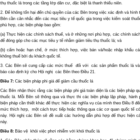
thụ thuốc lá trong các tầng lớp dân cư, đặc biệt là thanh thiếu niên.
2. Để không tổn hại đến chủ quyền của các Bên trong việc xác định và hìn
Bên cần cân nhắc đến các mục tiêu y tế quốc gia trong việc kiểm soát thuố
phù hợp, các biện pháp bao gồm:
(a) Thực hiện các chính sách thuế, và ở những nơi phù hợp, các chính sách
để đóng góp cho các mục tiêu y tế nhằm giảm tiêu thụ thuốc lá; và
(b) cấm hoặc hạn chế, ở mức thích hợp, việc bán và/hoặc nhập khẩu cá
không thuế bởi du khách quốc tế.
3. Các Bên sẽ cung cấp các mức thuế đối với các sản phẩm thuốc lá và x
báo cáo định kỳ cho Hội nghị các Bên theo Điều 21.
Điều 7:
Các biện pháp phi giá để giảm cầu thuốc lá
Các Bên nhận thức rằng các biện pháp phi giá toàn diện là các biện pháp qu
thuốc lá. Mỗi Bên sẽ thông qua và thực thi các biện pháp lập pháp, hàn
biện pháp cần thiết khác để thực hiện các nghĩa vụ của mình theo Điều 8 đế
mức thích hợp, một cách trực tiếp hoặc thông qua các cơ quan quốc tế có
này. Hội nghị các Bên sẽ đề xuất các hướng dẫn phù hợp để thực hiện cá
này.
Điều 8:
Bảo vệ khỏi việc phơi nhiễm với khói thuốc lá