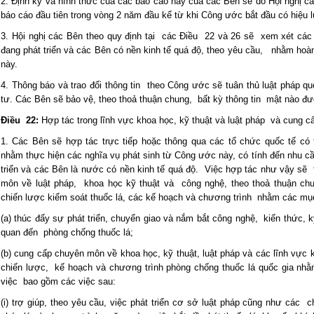
2. Định kỳ và hình thức của các báo cáo này của các Bên sẽ do Hội nghị 
báo cáo đầu tiên trong vòng 2 năm đầu kể từ khi Công ước bắt đầu có hiệu 
3. Hội nghị các Bên theo quy định tại các Điều 22 và 26 sẽ xem xét cá
đang phát triển và các Bên có nền kinh tế quá độ, theo yêu cầu, nhằm hoà
này.
4. Thông báo và trao đổi thông tin theo Công ước sẽ tuân thủ luật pháp q
tư. Các Bên sẽ bảo vệ, theo thoả thuận chung, bất kỳ thông tin mật nào đượ
Điều 22:
Hợp tác trong lĩnh vực khoa học, kỹ thuật và luật pháp và cung
1. Các Bên sẽ hợp tác trực tiếp hoặc thông qua các tổ chức quốc tế c
nhằm thực hiện các nghĩa vụ phát sinh từ Công ước này, có tính đến nhu c
triển và các Bên là nước có nền kinh tế quá độ. Việc hợp tác như vậy s
môn về luật pháp, khoa học kỹ thuật và công nghệ, theo thoả thuận ch
chiến lược kiểm soát thuốc lá, các kế hoạch và chương trình nhằm các m
(a) thúc đẩy sự phát triển, chuyển giao và nắm bắt công nghệ, kiến thức,
quan đến phòng chống thuốc lá;
(b) cung cấp chuyên môn về khoa học, kỹ thuật, luật pháp và các lĩnh vự
chiến lược, kế hoạch và chương trình phòng chống thuốc lá quốc gia nh
việc bao gồm các việc sau:
(i) trợ giúp, theo yêu cầu, việc phát triển cơ sở luật pháp cũng như các