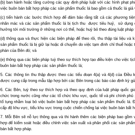
(b) ban hành hoặc tăng cường các quy định pháp luật với các hình phạt p
việc buôn bán bất hợp pháp các sản phẩm thuốc lá bao gồm cả thuốc lá giả 
(c) tiến hành các bước thích hợp để đảm bảo rằng tất cả các phương tiện 
nhãn mác và các sản phẩm thuốc lá bị tịch thu được tiêu huỷ, sử dụng
hưởng tới môi trường ở những nơi có thể, hoặc huỷ bỏ theo đúng luật pháp
(d) thông qua và thực hiện các biện pháp để theo rõi, thu thập tài liệu và
sản phẩm thuốc lá bị giữ lại hoặc di chuyển do việc tạm đình chỉ thuế hoặc
phán của Bên đó; và
(e) thông qua các biện pháp tuỳ theo sự thích hợp tạo điều kiện cho việc tị
buôn bán bất hợp pháp các sản phẩm thuốc lá;
5. Các thông tin thu thập được theo các tiểu đoạn 4(a) và 4(d) của Điều 
được cung cấp trong mẫu tập hợp bởi các Bên trong các báo cáo định kỳ gửi
6. Các Bên, tuỳ theo sự thích hợp và theo quy định của luật pháp quốc gi
chức trong nước cũng như các tổ chức khu vực, quốc tế và phi chính phủ ph
tố tụng nhằm loại bỏ việc buôn bán bất hợp pháp các sản phẩm thuốc lá. Đ
cấp độ khu vực, tiểu khu vực trong cuộc chiến chống lại việc buôn bán bất 
7. Mỗi Bên sẽ nỗ lực thông qua và thi hành thêm các biện pháp bao gồm 
hợp để kiểm soát hoặc điều chỉnh việc sản xuất và phân phối các sản ph
bán bất hợp pháp.