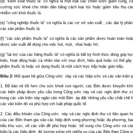
(d) "kiểm soát thuốc lá" có nghĩa là một loạt các chiến lược giảm cung, c
cường sức khoẻ cho nhân dân bằng cách loại trừ hoặc giảm tiêu thụ cá
nhiễm với khói thuốc lá.
(e) "công nghiệp thuốc lá" có nghĩa là các cơ sở sản xuất , các đại lý ph
các sản phẩm thuốc lá.
(f) "các sản phẩm thuốc lá" có nghĩa là các sản phẩm được hoàn toàn hoặc
được sản xuất để dùng cho việc hút, mút, nhai hoặc hít;
(g) "tài trợ của các hãng thuốc lá" có nghĩa là bất kỳ hình thức đóng góp tr
kiện, hoạt động hoặc cá nhân nào với mục đích, hiệu quả hoặc có thể gâ
phẩm thuốc lá hoặc sử dụng thuốc lá một cách trực tiếp hoặc gián tiếp;
Điều 2:
Mối quan hệ giữa Công ước này và các hiệp ước và các văn kiện p
1. Để bảo vệ tốt hơn cho sức khoẻ con người, các Bên được khuyến khíc
các biện pháp được yêu cầu trong Công ước này và các nghị định thư có 
trong các văn kiện này ngăn cản một Bên áp đặt những yêu cầu chặt chẽ 
các văn kiện đó và phù hợp với luật pháp quốc tế.
2. Các điều khoản của Công ước này và các nghị định thư có liên quan 
của các Bên tham gia vào các hiệp định song phương hoặc đa phương, ba
tiểu khu vực, về các vấn đề phù hợp hoặc bổ sung cho Công ước và các n
kiện là các hiệp định đó tương xứng với nghĩa vụ của các Bên theo Công ư