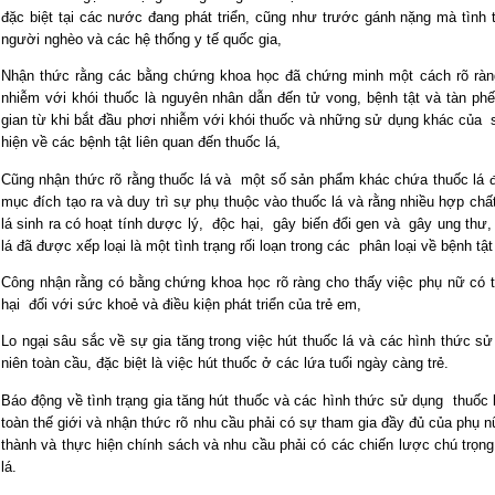
đặc biệt tại các nước đang phát triển, cũng như trước gánh nặng mà tình t
người nghèo và các hệ thống y tế quốc gia,
Nhận thức rằng các bằng chứng khoa học đã chứng minh một cách rõ ràng
nhiễm với khói thuốc là nguyên nhân dẫn đến tử vong, bệnh tật và tàn ph
gian từ khi bắt đầu phơi nhiễm với khói thuốc và những sử dụng khác của 
hiện về các bệnh tật liên quan đến thuốc lá,
Cũng nhận thức rõ rằng thuốc lá và một số sản phẩm khác chứa thuốc lá 
mục đích tạo ra và duy trì sự phụ thuộc vào thuốc lá và rằng nhiều hợp chấ
lá sinh ra có hoạt tính dược lý, độc hại, gây biến đổi gen và gây ung thư,
lá đã được xếp loại là một tình trạng rối loạn trong các phân loại về bệnh tật
Công nhận rằng có bằng chứng khoa học rõ ràng cho thấy việc phụ nữ có t
hại đối với sức khoẻ và điều kiện phát triển của trẻ em,
Lo ngại sâu sắc về sự gia tăng trong việc hút thuốc lá và các hình thức sử
niên toàn cầu, đặc biệt là việc hút thuốc ở các lứa tuổi ngày càng trẻ.
Báo động về tình trạng gia tăng hút thuốc và các hình thức sử dụng thuốc 
toàn thế giới và nhận thức rõ nhu cầu phải có sự tham gia đầy đủ của phụ nữ
thành và thực hiện chính sách và nhu cầu phải có các chiến lược chú trọng 
lá.