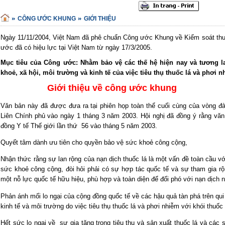
CÔNG ƯỚC KHUNG
GIỚI THIỆU
Ngày 11/11/2004, Việt Nam đã phê chuẩn Công ước Khung về Kiểm soát thuố
ước đã có hiệu lực tại Việt Nam từ ngày 17/3/2005.
Mục tiêu của Công ước: Nhằm bảo vệ các thế hệ hiện nay và tương la
khoẻ, xã hội, môi trường và kinh tế của việc tiêu thụ thuốc lá và phơi n
Giới thiệu về công ước khung
Văn bản này đã được đưa ra tại phiên họp toàn thể cuối cùng của vòng
Liên Chính phủ vào ngày 1 tháng 3 năm 2003. Hội nghị đã đồng ý rằng vă
đồng Y tế Thế giới lần thứ 56 vào tháng 5 năm 2003.
Quyết tâm dành ưu tiên cho quyền bảo vệ sức khoẻ công cộng,
Nhận thức rằng sự lan rộng của nạn dịch thuốc lá là một vấn đề toàn cầu v
sức khoẻ công cộng, đòi hỏi phải có sự hợp tác quốc tế và sự tham gia rộ
một nỗ lực quốc tế hữu hiệu, phù hợp và toàn diện để đối phó với nạn dịch n
Phản ánh mối lo ngại của cộng đồng quốc tế về các hậu quả tàn phá trên qui
kinh tế và môi trường do việc tiêu thụ thuốc lá và phơi nhiễm với khói thuốc 
Hết sức lo ngại về sự gia tăng trong tiêu thụ và sản xuất thuốc lá và các 