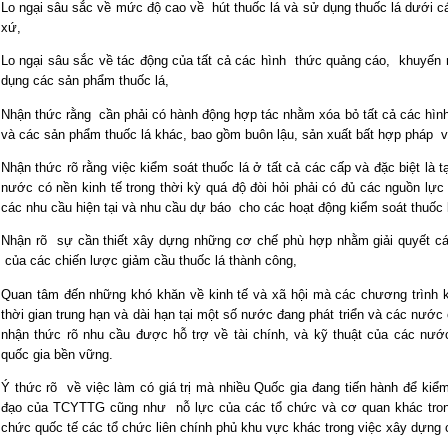
Lo ngại sâu sắc về mức độ cao về hút thuốc lá và sử dụng thuốc lá dưới
xứ,
Lo ngại sâu sắc về tác động của tất cả các hình thức quảng cáo, khuyến
dụng các sản phẩm thuốc lá,
Nhận thức rằng cần phải có hành động hợp tác nhằm xóa bỏ tất cả các hình
và các sản phẩm thuốc lá khác, bao gồm buôn lậu, sản xuất bất hợp pháp và
Nhận thức rõ rằng việc kiểm soát thuốc lá ở tất cả các cấp và đặc biệt là t
nước có nền kinh tế trong thời kỳ quá độ đòi hỏi phải có đủ các nguồn lực
các nhu cầu hiện tại và nhu cầu dự báo cho các hoạt động kiểm soát thuốc 
Nhận rõ sự cần thiết xây dựng những cơ chế phù hợp nhằm giải quyết các
của các chiến lược giảm cầu thuốc lá thành công,
Quan tâm đến những khó khăn về kinh tế và xã hội mà các chương trình ki
thời gian trung hạn và dài hạn tại một số nước đang phát triển và các nước 
nhận thức rõ nhu cầu được hỗ trợ về tài chính, và kỹ thuật của các nước
quốc gia bền vững.
Ý thức rõ về việc làm có giá trị mà nhiều Quốc gia đang tiến hành để kiểm 
đạo của TCYTTG cũng như nỗ lực của các tổ chức và cơ quan khác tron
chức quốc tế các tổ chức liên chính phủ khu vực khác trong việc xây dựng c