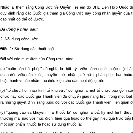
Nhắc lại thêm rằng Công ước về Quyền Trẻ em do ĐHĐ Liên Hợp Quốc th
quy định rằng các Quốc gia tham gia Công ước này công nhận quyền của
cao nhất có thể có được.
Đã đồng ý như sau:
2. Nội dung công ước
Điều 1:
Sử dụng các thuật ngữ
Đối với các mục đích của Công ước này:
(a) "buôn bán trái phép" có nghĩa là bất kỳ việc hành nghề hoặc một hàn
quan đến việc sản xuất, chuyên chở, nhận , sở hữu, phân phối, bán hoặ
hoặc hành vi nào nhằm tạo điều kiện cho các hoạt động trên.
(b) “tổ chức hội nhập kinh tế khu vực” có nghĩa là một tổ chức bao gồm cá
chức này các Quốc gia Thành viên đã chuyển giao năng lực trong một loạ
ra những quyết định ràng buộc đối với các Quốc gia Thành viên liên quan 
(c) "quảng cáo và khuyến mãi thuốc lá" có nghĩa là bất kỳ một hình thức
thương mại nào với mục đích, hiệu quả hoặc có thể gây hiệu quả trực tiếp
một sản phẩm thuốc lá hoặc sử dụng thuốc lá;