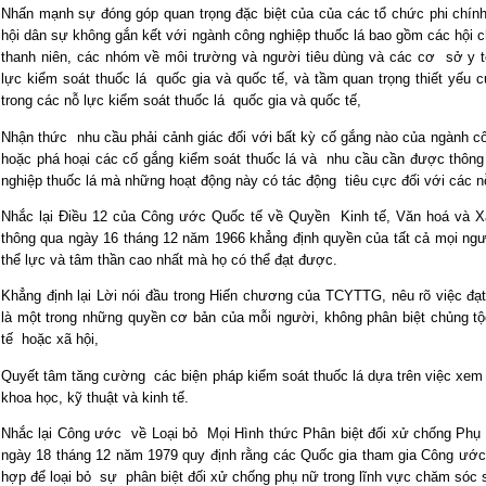
Nhấn mạnh sự đóng góp quan trọng đặc biệt của của các tổ chức phi chính
hội dân sự không gắn kết với ngành công nghiệp thuốc lá bao gồm các hội 
thanh niên, các nhóm về môi trường và người tiêu dùng và các cơ sở y t
lực kiểm soát thuốc lá quốc gia và quốc tế, và tầm quan trọng thiết yếu
trong các nỗ lực kiểm soát thuốc lá quốc gia và quốc tế,
Nhận thức nhu cầu phải cảnh giác đối với bất kỳ cố gắng nào của ngành c
hoặc phá hoại các cố gắng kiểm soát thuốc lá và nhu cầu cần được thông
nghiệp thuốc lá mà những hoạt động này có tác động tiêu cực đối với các nỗ
Nhắc lại Điều 12 của Công ước Quốc tế về Quyền Kinh tế, Văn hoá và X
thông qua ngày 16 tháng 12 năm 1966 khẳng định quyền của tất cả mọi 
thể lực và tâm thần cao nhất mà họ có thể đạt được.
Khẳng định lại Lời nói đầu trong Hiến chương của TCYTTG, nêu rõ việc đ
là một trong những quyền cơ bản của mỗi người, không phân biệt chủng tộc,
tế hoặc xã hội,
Quyết tâm tăng cường các biện pháp kiểm soát thuốc lá dựa trên việc xem 
khoa học, kỹ thuật và kinh tế.
Nhắc lại Công ước về Loại bỏ Mọi Hình thức Phân biệt đối xử chống Ph
ngày 18 tháng 12 năm 1979 quy định rằng các Quốc gia tham gia Công ước 
hợp để loại bỏ sự phân biệt đối xử chống phụ nữ trong lĩnh vực chăm sóc 